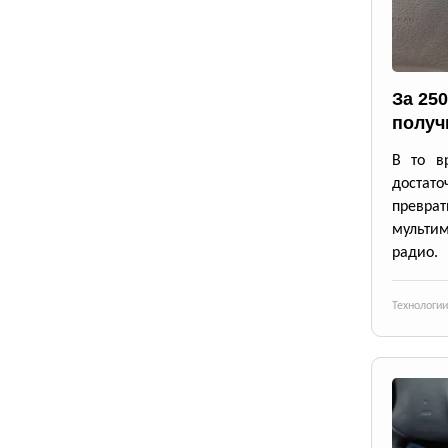
За 25
получ
В то в
достато
превр
мульти
радио.
Технологии