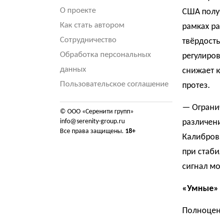
О проекте
США получ
Как стать автором
рамках р
Сотрудничество
твёрдость
Обработка персональных
регулиров
данных
снижает к
Пользовательское соглашение
протез.
— Ограни
© ООО «Серенити групп»
info@serenity-group.ru
различени
Все права защищены.
18+
Калибровк
при стаб
сигнал мо
«Умные» г
Полноцен