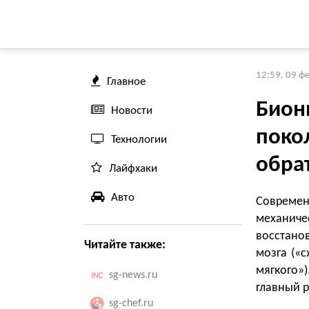
12:59, 09 ф
Главное
Бион
Новости
покол
Технологии
обра
Лайфхаки
Авто
Соврем
механиче
восстано
Читайте также:
мозга («
мягкого»
sg-news.ru
главный 
sg-chef.ru