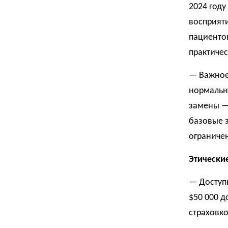
2024 году
восприяти
пациенто
практиче
— Важное 
нормальн
замены —
базовые з
ограниче
Этически
— Доступн
$50 000 д
страховк