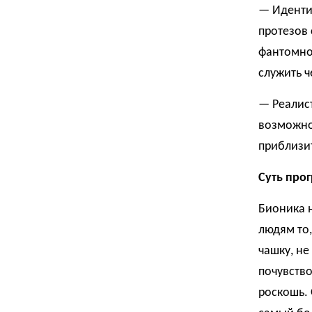
— Иденти
протезов
фантомно
служить ч
— Реалис
возможнос
приблизит
Суть прог
Бионика н
людям то,
чашку, не
почувство
роскошь. 