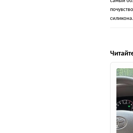
самый бол
почувство
силикона
Читайт