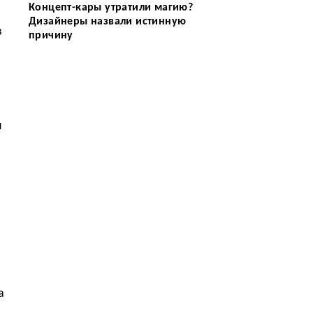
Концепт-кары утратили магию?
Дизайнеры назвали истинную
в
причину
я
а