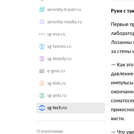
serenity-travel.ru
Руки с та
serenity-media.ru
Первые пр
лаборато
sg-eva.ru
Лозанны (
sg-homes.ru
за стены 
sg-beauty.ru
— Как это
e-gear.ru
давление 
импульсы,
sg-kids.ru
окончани
sg-pets.ru
соматосен
sg-tech.ru
прикосно
кисти.
О компании
— Что уже