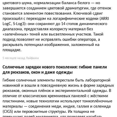
цветового шума, нормализации баланса белого — но
завершается созданием цветовой драматургии, где оттенок
становится элементом повествования. Ключевой сдвиг
произошёл с переходом на логарифмические кодеки (ARRI
LogC, S-Log3): они сохраняют до 14 стопов динамического
диапазона, предоставляя колористу материал без
«запечённых» теней или высветленных участков. Такой
подход позволяет не исправлять ошибки оператора, а
раскрывать потенциал изображения, заложенный на
площадке.
5 месяцев назад
Лайфхаки
Солнечные зарядки нового поколения: гибкие панели
для рюкзаков, окон и даже одежды
Гибкие солнечные элементы перестали быть лабораторной
новинкой и вошли в повседневную жизнь в форме зарядных
рюкзаков, оконных плёнок и экспериментальной одежды. В
отличие от классических кремниевых панелей с жёсткими
пластинами, новые технологии используют тонкоплёночные
материалы — соединения меди, индия, галлия и селенида
(CIGS) или перовскитные структуры. Их толщина не