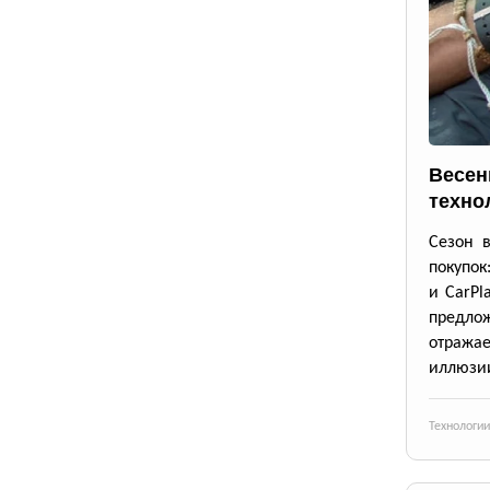
Весен
техно
Сезон 
покупок
и CarPl
предлож
отражае
иллюзии
Технологии