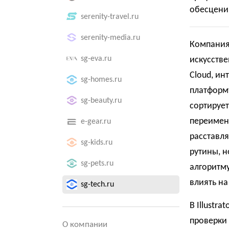
обесцени
serenity-travel.ru
serenity-media.ru
Компания
sg-eva.ru
искусстве
Cloud, инт
sg-homes.ru
платформу
sg-beauty.ru
сортируе
переимен
e-gear.ru
расставл
sg-kids.ru
рутины, н
sg-pets.ru
алгоритм
влиять на
sg-tech.ru
В Illustr
проверки
О компании