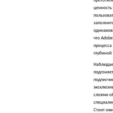
прототип
ценность
пользоват
заполнит
одинаков
что Adobe
процесса 
глубиной 
Наблюдае
подгоняет
подписчик
эксклюзив
слоями о
специалис
Стоит ожи