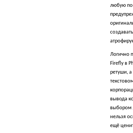
любую поп
предупре
оригиналь
создавать
атрофирую
Логично 
Firefly в
ретуши, а
текстовом
корпораци
вывода к
выбором 
нельзя ос
ещё ценит