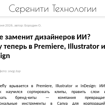
Серенити Технологии
юня 2026
,
автор: Бородин О.
e заменит дизайнеров ИИ?
ly теперь в Premiere, Illustrator 
ign
фото:
sneg.top
efly врывается в Premiere, Illustrator и InDesign: ИИ
к научился сортировать клипы, править слои 
ровать бренд-киты — компания превращае
иональные инструменты в Canva для корпораций