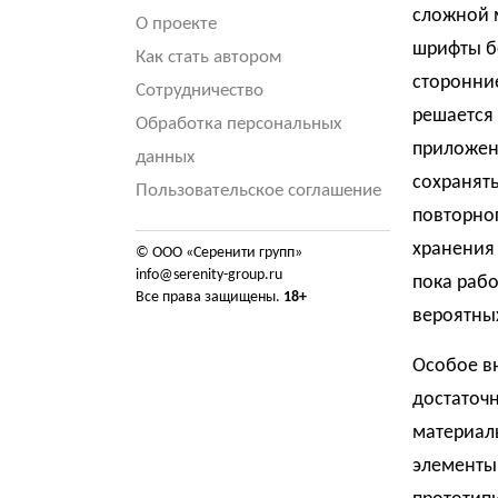
сложной 
О проекте
шрифты бе
Как стать автором
сторонние
Сотрудничество
решается
Обработка персональных
приложени
данных
сохранят
Пользовательское соглашение
повторног
хранения 
© ООО «Серенити групп»
info@serenity-group.ru
пока рабо
Все права защищены.
18+
вероятных
Особое в
достаточн
материалы
элементы