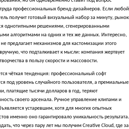
ирования, но он одновременно ставит под вопрос
 труда профессиональных бренд-дизайнеров. Если любой
ель получит готовый визуальный набор за минуту, рынок
ся однотипными решениями, сгенерированными
ыми алгоритмами на одних и тех же данных. Интересно,
 не предлагает механизмов для кастомизации этого
вручную, что подталкивает к мысли: компания жертвует
творчества в пользу скорости и массовости.
тся чёткая тенденция: профессиональный софт
ся под уровень случайного пользователя, а премиальные
и, платящие тысячи долларов в год, теряют
ность своего арсенала. Ручное управление клипами и
бъявляется устаревшим, хотя для многих опытных
тов именно оно гарантировало уникальность результата
дать, что через пару лет мы получим Creative Cloud, где за