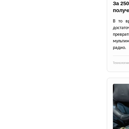
За 25
получ
В то в
достато
превр
мульти
радио.
Технологии