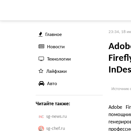
23:34, 18 и
Главное
Adob
Новости
Firef
Технологии
InDes
Лайфхаки
Авто
Источник 
Читайте также:
Adobe Fir
помощни
sg-news.ru
генери
sg-chef.ru
професс