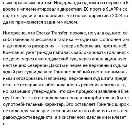
ным правовым щитом: Нидерланды одними из первых в Е
вропе имплементировали директиву ЕС против SLAPP-иск
ов, хотя судьи и оговорились, что новая директива 2024 го
да не применяется задним числом.
Интересно, что Energy Transfer, похоже, не учла одного: её
собственная агрессивная тактика — судиться с оппонентам
и до полного разорения — теперь обернулась против неё.
Компания уже трижды пыталась заблокировать голландск
ое дело: через амстердамский суд, через апелляционную
инстанцию Северной Дакоты и через её Верховный суд. Ка
ждый раз судьи давали Гринпис зелёный свет с минималь
ными оговорками. Например, Верховный суд штата предп
исал не оспаривать обоснованность решения присяжных,
но разрешил утверждать, что сам процесс и заявления Ene
rgy Transfer за его пределами носили оскорбительный и зл
оупотребительный характер. Это оставляет Гринпис широк
ое поле для маневра: компанию можно обвинять не в неп
равосудности вердикта, а в системном давлении и клевет
е.