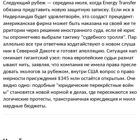
Следующий рубеж — середина июля, когда Energy Transfer
обязана представить новую защитную записку. Если иск в
Нидерландах будет удовлетворён, это создаст прецедент:
американская фирма может быть наказана на своей же те
рритории через решение иностранного суда, если её юрис
ты опрометчиво выбрали тактику "судебного тролля". Пар
аллельно все три ответчика ходатайствуют о новом слуша
нии в Северной Дакоте и готовят апелляцию. Ситуация нап
оминает гигантский узел: пока европейские судьи размат
ывают нить, заявляя, что компания не имела права пресле
довать экологов за рубежом, внутри США вопрос о право
мерности присуждения $345 млн остаётся открытым. Оче
видно одно: подобные "юридические перекрёстные войн
ы" становятся новой нормой в делах, где пересекаются эко
логические протесты, трансграничная юрисдикция и милл
иардные бюджеты.