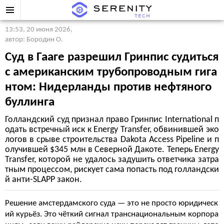
13:53, 20 июня 2026
,
автор: Бородин О.
Суд в Гааге разрешил Гринпис судиться
с американским трубопроводным гига
нтом: Нидерланды против нефтяного
буллинга
Голландский суд признал право Гринпис International п
одать встречный иск к Energy Transfer, обвинившей эко
логов в срыве строительства Dakota Access Pipeline и п
олучившей $345 млн в Северной Дакоте. Теперь Energy
Transfer, которой не удалось задушить ответчика затра
тным процессом, рискует сама попасть под голландски
й анти-SLAPP закон.
Решение амстердамского суда — это не просто юридическ
ий курьёз. Это чёткий сигнал транснациональным корпора