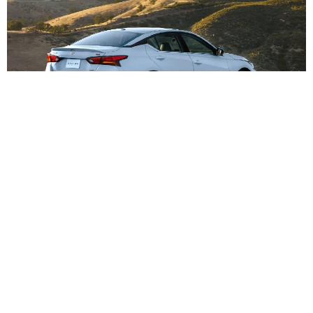
Nissan Altima окончательно уходит: культовый седан-хули
ган покидает рынок
После восьми лет без обновлений и катастрофического паде
ния продаж Nissan наконец-то хоронит Altima, оставляя рыно
к седанов на растерзание более скромной Sentra и смутным
обещаниям электромобилей к 2030 году.
Авто
11 782