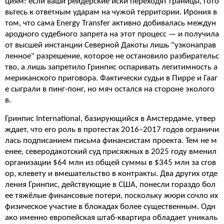
циям: если ваши рейдерские иски переходят границы, гото
вьтесь к ответным ударам на чужой территории. Ирония в
том, что сама Energy Transfer активно добивалась междун
ародного судебного запрета на этот процесс — и получила
от высшей инстанции Северной Дакоты лишь "узконаправ
ленное" разрешение, которое не остановило разбирательс
тво, а лишь запретило Гринпис оспаривать легитимность а
мериканского приговора. Фактически судьи в Пирре и Гааг
е сыграли в пинг-понг, но мяч остался на стороне эколого
в.
Гринпис International, базирующийся в Амстердаме, утвер
ждает, что его роль в протестах 2016–2017 годов ограничи
лась подписанием письма финансистам проекта. Тем не м
енее, северодакотский суд присяжных в 2025 году вменил
организации $64 млн из общей суммы в $345 млн за сгов
ор, клевету и вмешательство в контракты. Два других отде
ления Гринпис, действующие в США, понесли гораздо бол
ее тяжёлые финансовые потери, поскольку жюри сочло их
физическое участие в блокадах более существенным. Одн
ако именно европейская штаб-квартира обладает уникаль