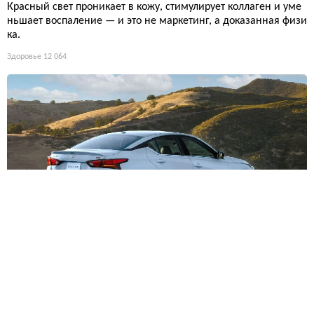
Красный свет проникает в кожу, стимулирует коллаген и уме
ньшает воспаление — и это не маркетинг, а доказанная физи
ка.
Здоровье
12 064
Nissan Altima окончательно уходит: культовый седан-хули
ган покидает рынок
После восьми лет без обновлений и катастрофического паде
ния продаж Nissan наконец-то хоронит Altima, оставляя рыно