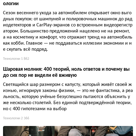
ологии
Сезон весеннего ухода за автомобилем открывает окно выго
дных покупок: от шампуней и полировочных машинок до рад
иодетекторов и CarPlay-экранов со встроенным видеорегистр
атором. Большинство предложений нацелено не на ремонт,
а на косметику и комфорт, что отражает тренд на автомобиль
как хобби. Главное — не поддаваться иллюзии экономии и н
е скупать всё подряд.
Технологии
1 862
Шаровая молния: 400 теорий, ноль ответов и почему вы
до сих пор не видели её вживую
Светящийся шар размером с капусту, который живёт своей ж
изнью, игнорируя законы физики, — это не фантастика, а реа
льность, которую учёные безуспешно пытаются объяснить у
же несколько столетий. Без единой подтверждённой теории,
но с 400 гипотезами на выбор
Технологии
2 366