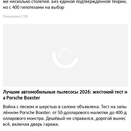
атором. Большинство предложений нацелено не на ремонт,
а на косметику и комфорт, что отражает тренд на автомобиль
как хобби. Главное — не поддаваться иллюзии экономии и н
е скупать всё подряд.
Технологии
1 837
Шаровая молния: 400 теорий, ноль ответов и почему вы
до сих пор не видели её вживую
Светящийся шар размером с капусту, который живёт своей ж
изнью, игнорируя законы физики, — это не фантастика, а реа
льность, которую учёные безуспешно пытаются объяснить у
же несколько столетий. Без единой подтверждённой теории,
но с 400 гипотезами на выбор
Технологии
2 339