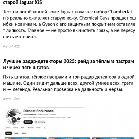
Лучшие средства для удаления царапин с кузова: итоги ч
естного теста
Обещаний много, а результата меньше. Тесты на живом кузо
ве показали: дешёвые составы реально убирают мелкие деф
екты, но глубокие царапины им не под силу. Нужно вовремя
взяться за дело.
Авто
4 890
Лучшие средства для ухода за кожаным салоном: тест на