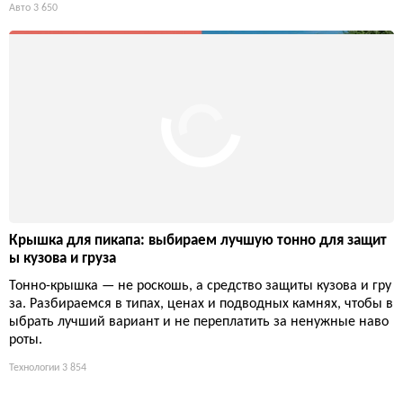
Лучшие автомобильные пылесосы 2026: жестокий тест н
а Porsche Boxster
Война с песком и шерстью в салоне объявлена. Тест на запы
лённом Porsche Boxster: от 50-долларового малютки до 400-д
олларового монстра. Дешёвый не справился, дорогой вынес
всё, включая дверь гаража.
Авто
3 650