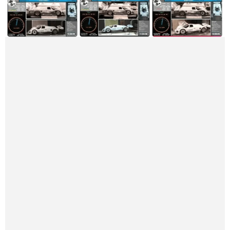
старой Jaguar XJS
Тест на потрёпанной коже Jaguar показал: набор Chamberlai
n's реально оживляет старую кожу, Chemical Guys прощает ош
ибки новичкам, а Gyeon с его защитным покрытием оставляе
т липкость. Главное — не просто вычистить грязь, а не пересу
шить материал.
Авто
4 422
Лучшие радар-детекторы 2025: рейд за тёплым пастрам