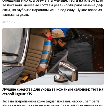
Обещаний много, а результата меньше. Тесты на живом кузо
ве показали: дешёвые составы реально убирают мелкие деф
екты, но глубокие царапины им не под силу. Нужно вовремя
взяться за дело.
Авто
6 919
Лучшие средства для ухода за кожаным салоном: тест на
старой Jaguar XJS
Тест на потрёпанной коже Jaguar показал: набор Chamberlai