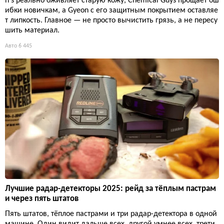
n's реально оживляет старую кожу, Chemical Guys прощает ош
ибки новичкам, а Gyeon с его защитным покрытием оставляе
т липкость. Главное — не просто вычистить грязь, а не пересу
шить материал.
Авто
6 445
Лучшие радар-детекторы 2025: рейд за тёплым пастрам
и через пять штатов
Пять штатов, тёплое пастрами и три радар-детектора в одной