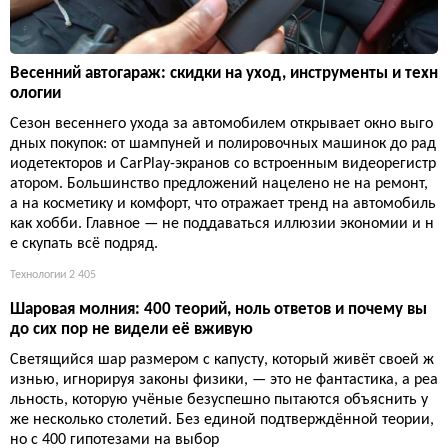
Весенний автогараж: скидки на уход, инструменты и техн
ологии
Сезон весеннего ухода за автомобилем открывает окно выго
дных покупок: от шампуней и полировочных машинок до рад
иодетекторов и CarPlay-экранов со встроенным видеорегистр
атором. Большинство предложений нацелено не на ремонт,
а на косметику и комфорт, что отражает тренд на автомобиль
как хобби. Главное — не поддаваться иллюзии экономии и н
е скупать всё подряд.
Технологии
2 405
Шаровая молния: 400 теорий, ноль ответов и почему вы
до сих пор не видели её вживую
Светящийся шар размером с капусту, который живёт своей ж
изнью, игнорируя законы физики, — это не фантастика, а реа
льность, которую учёные безуспешно пытаются объяснить у
же несколько столетий. Без единой подтверждённой теории,
но с 400 гипотезами на выбор