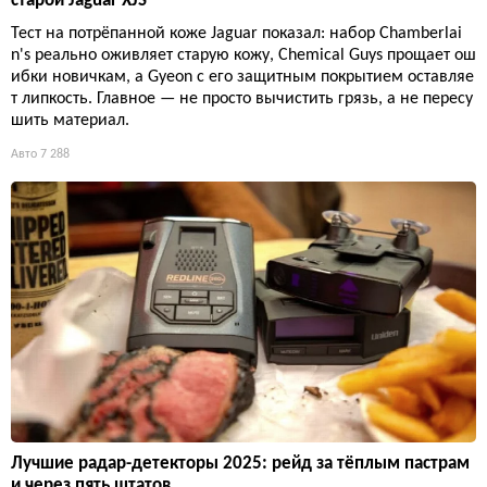
старой Jaguar XJS
Тест на потрёпанной коже Jaguar показал: набор Chamberlai
n's реально оживляет старую кожу, Chemical Guys прощает ош
ибки новичкам, а Gyeon с его защитным покрытием оставляе
т липкость. Главное — не просто вычистить грязь, а не пересу
шить материал.
Авто
7 288
Лучшие радар-детекторы 2025: рейд за тёплым пастрам
и через пять штатов