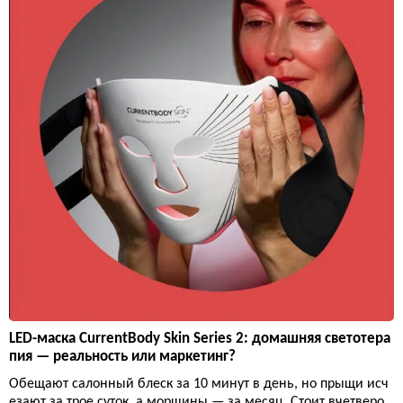
LED-маска CurrentBody Skin Series 2: домашняя светотера
пия — реальность или маркетинг?
Обещают салонный блеск за 10 минут в день, но прыщи исч
езают за трое суток, а морщины — за месяц. Стоит вчетверо