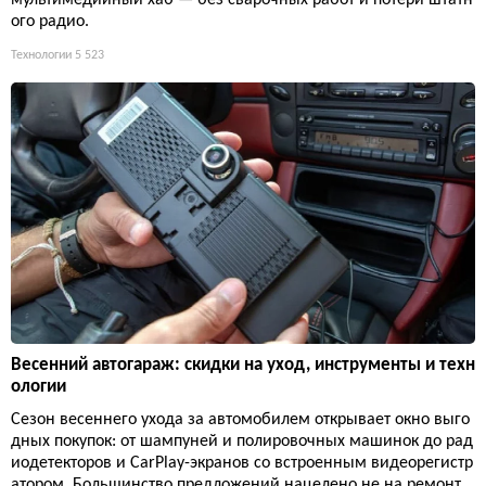
мультимедийный хаб — без сварочных работ и потери штатн
ого радио.
Технологии
5 523
Весенний автогараж: скидки на уход, инструменты и техн
ологии
Сезон весеннего ухода за автомобилем открывает окно выго
дных покупок: от шампуней и полировочных машинок до рад
иодетекторов и CarPlay-экранов со встроенным видеорегистр
атором. Большинство предложений нацелено не на ремонт,