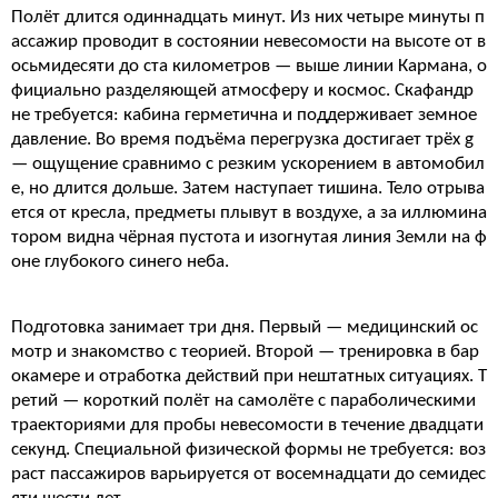
Полёт длится одиннадцать минут. Из них четыре минуты п
ассажир проводит в состоянии невесомости на высоте от в
осьмидесяти до ста километров — выше линии Кармана, о
фициально разделяющей атмосферу и космос. Скафандр
не требуется: кабина герметична и поддерживает земное
давление. Во время подъёма перегрузка достигает трёх g
— ощущение сравнимо с резким ускорением в автомобил
е, но длится дольше. Затем наступает тишина. Тело отрыва
ется от кресла, предметы плывут в воздухе, а за иллюмина
тором видна чёрная пустота и изогнутая линия Земли на ф
оне глубокого синего неба.
Подготовка занимает три дня. Первый — медицинский ос
мотр и знакомство с теорией. Второй — тренировка в бар
окамере и отработка действий при нештатных ситуациях. Т
ретий — короткий полёт на самолёте с параболическими
траекториями для пробы невесомости в течение двадцати
секунд. Специальной физической формы не требуется: воз
раст пассажиров варьируется от восемнадцати до семидес