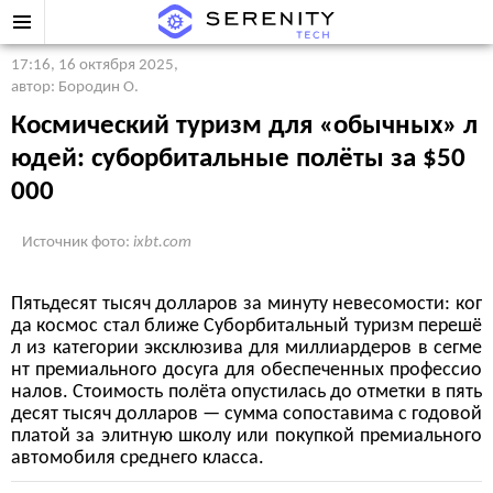
17:16, 16 октября 2025
,
автор: Бородин О.
Космический туризм для «обычных» л
юдей: суборбитальные полёты за $50
000
Источник фото:
ixbt.com
Пятьдесят тысяч долларов за минуту невесомости: ког
да космос стал ближе Суборбитальный туризм перешё
л из категории эксклюзива для миллиардеров в сегме
нт премиального досуга для обеспеченных профессио
налов. Стоимость полёта опустилась до отметки в пять
десят тысяч долларов — сумма сопоставима с годовой
платой за элитную школу или покупкой премиального
автомобиля среднего класса.