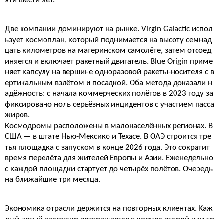
яти шести лет.
Две компании доминируют на рынке. Virgin Galactic испол
ьзует космоплан, который поднимается на высоту семнад
цать километров на материнском самолёте, затем отсоед
иняется и включает ракетный двигатель. Blue Origin приме
няет капсулу на вершине одноразовой ракеты-носителя с в
ертикальным взлётом и посадкой. Оба метода доказали н
адёжность: с начала коммерческих полётов в 2023 году за
фиксировано ноль серьёзных инцидентов с участием пасса
жиров.
Космодромы расположены в малонаселённых регионах. В
США — в штате Нью-Мексико и Техасе. В ОАЭ строится тре
тья площадка с запуском в конце 2026 года. Это сократит
время перелёта для жителей Европы и Азии. Еженедельно
с каждой площадки стартует до четырёх полётов. Очередь
на ближайшие три месяца.
Экономика отрасли держится на повторных клиентах. Каж