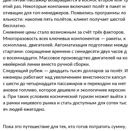
дый пятый пассажир возвращается в космос второй или тр
етий раз. Некоторые компании включают полёт в пакет м
отивации для топ-менеджеров. Появились программы ло
яльности: накопив пять полётов, клиент получает шестой
бесплатно.
Снижение цены стало возможным за счёт трёх факторов.
Многоразовость всех ключевых компонентов — ракеты, к
осмоплана, двигателей. Автоматизация подготовки между
стартами: сокращение времени с семидесяти двух часов д
о восемнадцати. Массовое производство двигателей на ко
нвейерной линии вместо ручной сборки.
Следующий рубеж — двадцать тысяч долларов за полёт. И
нженеры работают над увеличением вместимости капсул
с шести до четырнадцати пассажиров и переходом на мет
ановое топливо, которое дешевле и экологичнее керосин
а. При таких условиях космический туризм может выйти з
а рамки нишевого рынка и стать доступным для сотен тыс
яч людей ежегодно.
Пока это путешествие для тех, кто готов потратить сумму,