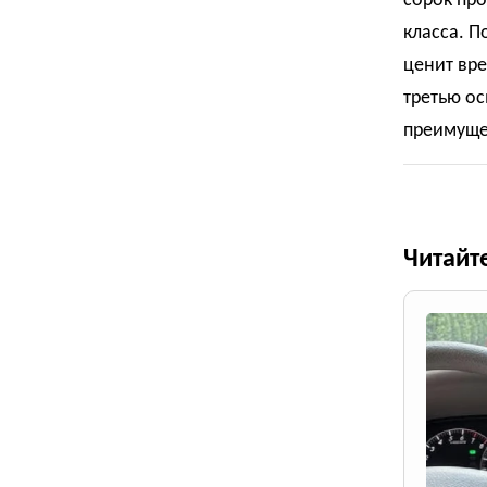
сорок про
класса. П
ценит вре
третью ос
преимуще
Читайт