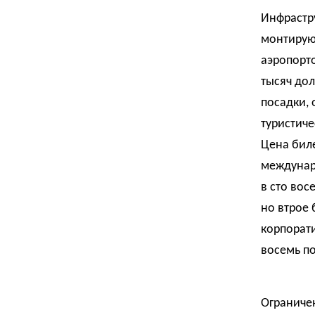
Инфрастру
монтируют
аэропорто
тысяч дол
посадки,
туристиче
Цена биле
междунар
в сто вос
но втрое 
корпорати
восемь по
Ограничен