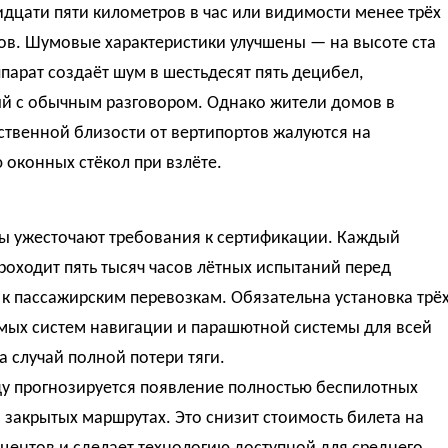
дцати пяти километров в час или видимости менее трёх
ов. Шумовые характеристики улучшены — на высоте ста
парат создаёт шум в шестьдесят пять децибел,
й с обычным разговором. Однако жители домов в
ственной близости от вертипортов жалуются на
оконных стёкол при взлёте.
ры ужесточают требования к сертификации. Каждый
роходит пять тысяч часов лётных испытаний перед
к пассажирским перевозкам. Обязательна установка трё
мых систем навигации и парашютной системы для всей
а случай полной потери тяги.
ду прогнозируется появление полностью беспилотных
 закрытых маршрутах. Это снизит стоимость билета на