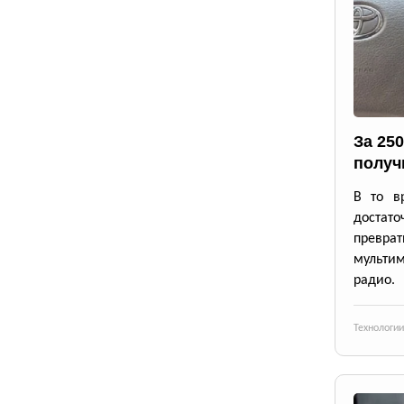
За 25
получ
В то в
достато
превр
мульти
радио.
Технологии