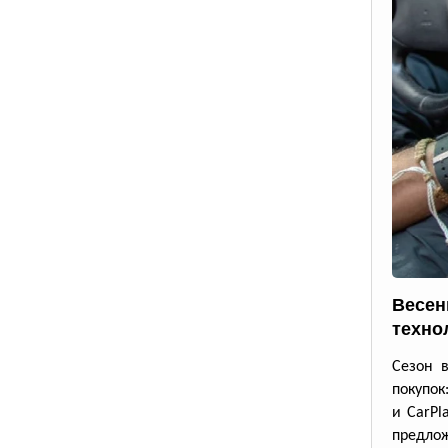
Весен
техно
Сезон 
покупок
и CarPl
предлож