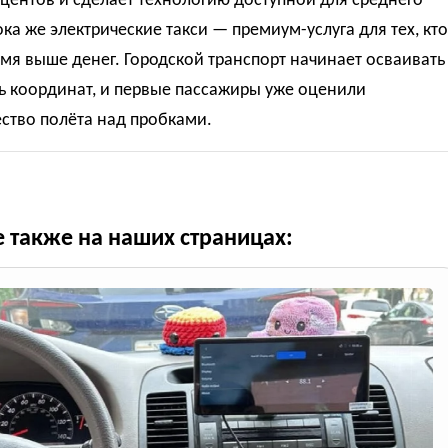
центов и сделает технологию доступной для среднего
ока же электрические такси — премиум-услуга для тех, кто
мя выше денег. Городской транспорт начинает осваивать
ь координат, и первые пассажиры уже оценили
ство полёта над пробками.
е также на наших страницах: