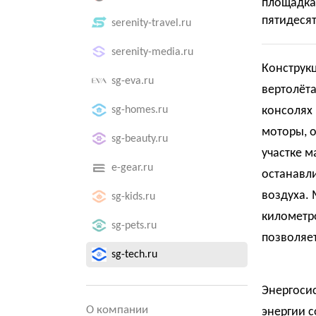
площадк
пятидесят
serenity-travel.ru
serenity-media.ru
Конструкц
sg-eva.ru
вертолёт
sg-homes.ru
консолях 
моторы, 
sg-beauty.ru
участке м
e-gear.ru
останавл
воздуха. 
sg-kids.ru
километро
sg-pets.ru
позволяет
sg-tech.ru
Энергосис
О компании
энергии с