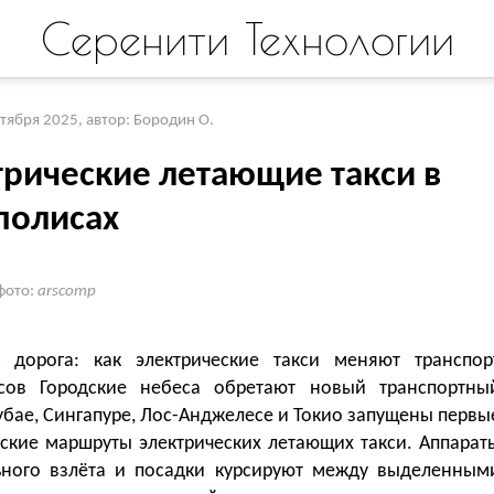
Серенити Технологии
ктября 2025
,
автор: Бородин О.
трические летающие такси в
полисах
фото:
arscomp
 дорога: как электрические такси меняют транспор
сов Городские небеса обретают новый транспортны
убае, Сингапуре, Лос-Анджелесе и Токио запущены первы
ские маршруты электрических летающих такси. Аппарат
ьного взлёта и посадки курсируют между выделенным