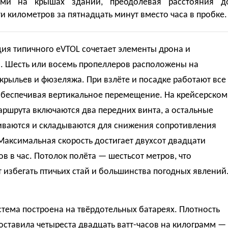
ами на крышах зданий, преодолевая расстояния д
и километров за пятнадцать минут вместо часа в пробке.
ия типичного eVTOL сочетает элементы дрона и
а. Шесть или восемь пропеллеров расположены на
крыльев и фюзеляжа. При взлёте и посадке работают все
обеспечивая вертикальное перемещение. На крейсерском
аршрута включаются два передних винта, а остальные
иваются и складываются для снижения сопротивления
Максимальная скорость достигает двухсот двадцати
в в час. Потолок полёта — шестьсот метров, что
 избегать птичьих стай и большинства погодных явлений
тема построена на твёрдотельных батареях. Плотность
оставила четыреста двадцать ватт-часов на килограмм —