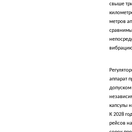
свыше три
километр
метров ап
сравнимы
непосред
вибрацию 
Регулято
аппарат п
допуском 
независи
капсулы н
К 2028 го
рейсов на