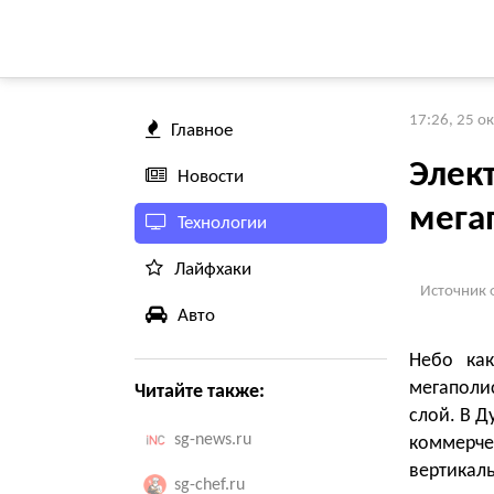
17:26, 25 о
Главное
Элек
Новости
мега
Технологии
Лайфхаки
Источник 
Авто
Небо как
мегаполи
Читайте также:
слой. В Д
sg-news.ru
коммерче
вертикал
sg-chef.ru