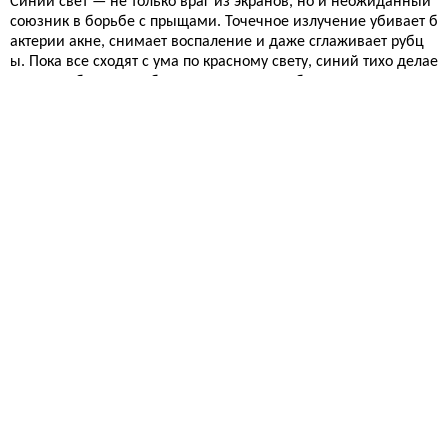
Синий свет — не только враг из экранов, но и неожиданный
союзник в борьбе с прыщами. Точечное излучение убивает б
актерии акне, снимает воспаление и даже сглаживает рубц
ы. Пока все сходят с ума по красному свету, синий тихо делае
т свою работу — особенно если у вас проблемная кожа.
Здоровье
13 291