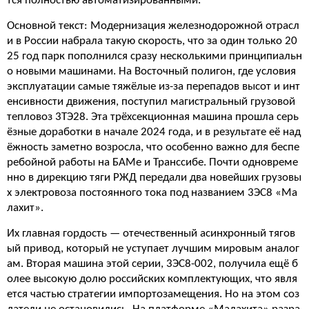
тся полностью автоматизированными.
Основной текст: Модернизация железнодорожной отрасл
и в России набрала такую скорость, что за один только 20
25 год парк пополнился сразу несколькими принципиальн
о новыми машинами. На Восточный полигон, где условия
эксплуатации самые тяжёлые из-за перепадов высот и инт
енсивности движения, поступил магистральный грузовой
тепловоз 3ТЭ28. Эта трёхсекционная машина прошла серь
ёзные доработки в начале 2024 года, и в результате её над
ёжность заметно возросла, что особенно важно для беспе
ребойной работы на БАМе и Транссибе. Почти одновреме
нно в дирекцию тяги РЖД передали два новейших грузовы
х электровоза постоянного тока под названием 3ЭС8 «Ма
лахит».
Их главная гордость — отечественный асинхронный тягов
ый привод, который не уступает лучшим мировым аналог
ам. Вторая машина этой серии, 3ЭС8-002, получила ещё б
олее высокую долю российских комплектующих, что явля
ется частью стратегии импортозамещения. Но на этом соз