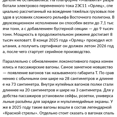
датели не остановились. На платформе «Малахита» разра
ботали электровоз переменного тока 2ЭС11 «Орлец», спе
циально рассчитанный на вождение тяжёлых грузовых пое
здов в условиях сложного рельефа Восточного полигона. В
двухсекционном исполнении он способен везти до 7,1 тыс
ячи тонн, а с добавлением бустерной секции — до 9 тысяч
тонн. Мощность в продолжительном режиме достигает 8
тысяч киловатт. В конце 2025 года «Орлец» проходил исп
ытания, а получить сертификат он должен летом 2026 год
а, после чего стартует серийное производство.
Параллельно с обновлением локомотивного парка измен
ились и пассажирские вагоны. Самое заметное новшество
— появление вагонов так называемого габарита Т. По срав
нению с обычными они шире на 28 сантиметров и длинне
е на 73 сантиметра. Внутри купейных вагонов полки стали
длиннее на 20 сантиметров и шире на 3 сантиметра. Для у
добства пассажиров установили сейфы, розетки, универса
льные разъёмы для зарядки и мультимедийные экраны. У
же в 2025 году такие вагоны вошли в состав легендарной
«Красной стрелы». Отдельно стоит сказать о вагонах спаль