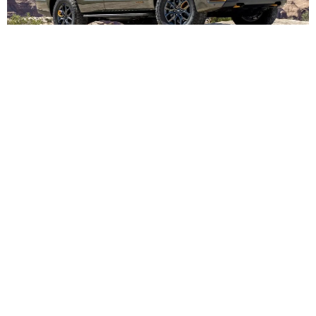
Ford научил приложение блокировать двигатель одним с
вайпом — новая эра защиты от угона или цифровой контр
оль?
Ford расширил функцию удаленной блокировки двигателя на
почти все новые модели через приложение Ford Pass. Просто
проведите пальцем — и машина не заведется даже с ключа
ми внутри. Электрический F-150 Lightning почему-то обделил
и, но кого это волнует, когда угонщики учатся быстрее, чем и
нженеры.
Авто
13 180