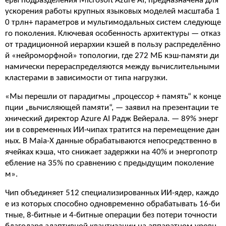
еры подразделения Microsoft Azure AI, предназначена для
ускорения работы крупных языковых моделей масштаба 1
0 трлн+ параметров и мультимодальных систем следующе
го поколения. Ключевая особенность архитектуры — отказ
от традиционной иерархии кэшей в пользу распределённо
й «нейроморфной» топологии, где 272 МБ кэш-памяти ди
намически перераспределяются между вычислительными
кластерами в зависимости от типа нагрузки.
«Мы перешли от парадигмы „процессор + память“ к конце
пции „вычисляющей памяти“, — заявил на презентации те
хнический директор Azure AI Радж Вейерала. — 89% энерг
ии в современных ИИ-чипах тратится на перемещение дан
ных. В Maia-X данные обрабатываются непосредственно в
ячейках кэша, что снижает задержки на 40% и энергопотр
ебление на 35% по сравнению с предыдущим поколение
м».
Чип объединяет 512 специализированных ИИ-ядер, каждо
е из которых способно одновременно обрабатывать 16-би
тные, 8-битные и 4-битные операции без потери точности