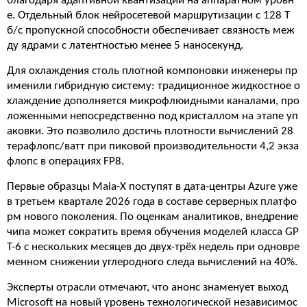
благодаря адаптивной квантизации на аппаратном уровн
е. Отдельный блок нейросетевой маршрутизации с 128 Т
б/с пропускной способности обеспечивает связность меж
ду ядрами с латентностью менее 5 наносекунд.
Для охлаждения столь плотной компоновки инженеры пр
именили гибридную систему: традиционное жидкостное о
хлаждение дополняется микрофлюидными каналами, про
ложенными непосредственно под кристаллом на этапе уп
аковки. Это позволило достичь плотности вычислений 28
терафлопс/ватт при пиковой производительности 4,2 экза
флопс в операциях FP8.
Первые образцы Maia-X поступят в дата-центры Azure уже
в третьем квартале 2026 года в составе серверных платфо
рм нового поколения. По оценкам аналитиков, внедрение
чипа может сократить время обучения моделей класса GP
T-6 с нескольких месяцев до двух-трёх недель при одновре
менном снижении углеродного следа вычислений на 40%.
Эксперты отрасли отмечают, что анонс знаменует выход
Microsoft на новый уровень технологической независимос