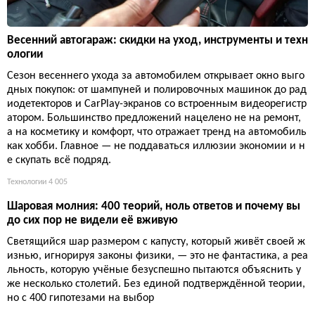
Весенний автогараж: скидки на уход, инструменты и техн
ологии
Сезон весеннего ухода за автомобилем открывает окно выго
дных покупок: от шампуней и полировочных машинок до рад
иодетекторов и CarPlay-экранов со встроенным видеорегистр
атором. Большинство предложений нацелено не на ремонт,
а на косметику и комфорт, что отражает тренд на автомобиль
как хобби. Главное — не поддаваться иллюзии экономии и н
е скупать всё подряд.
Технологии
4 005
Шаровая молния: 400 теорий, ноль ответов и почему вы
до сих пор не видели её вживую
Светящийся шар размером с капусту, который живёт своей ж
изнью, игнорируя законы физики, — это не фантастика, а реа
льность, которую учёные безуспешно пытаются объяснить у
же несколько столетий. Без единой подтверждённой теории,
но с 400 гипотезами на выбор