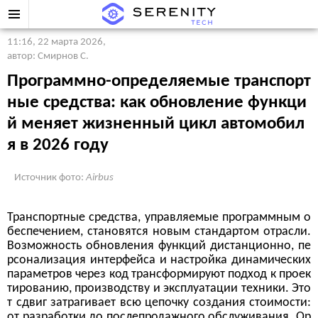
11:16, 22 марта 2026
,
автор: Смирнов С.
Программно-определяемые транспорт
ные средства: как обновление функци
й меняет жизненный цикл автомобил
я в 2026 году
Источник фото:
Airbus
Транспортные средства, управляемые программным о
беспечением, становятся новым стандартом отрасли.
Возможность обновления функций дистанционно, пе
рсонализация интерфейса и настройка динамических
параметров через код трансформируют подход к проек
тированию, производству и эксплуатации техники. Это
т сдвиг затрагивает всю цепочку создания стоимости:
от разработки до послепродажного обслуживания. Ор