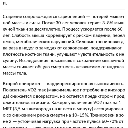
и.
Старение сопровождается саркопенией — потерей мышеч
ной массы и силы. После 30 лет человек теряет 3–8% мыш
ечной ткани за десятилетие. Процесс ускоряется после 60
лет. Слабость мышц коррелирует с риском падений, перел
омов, метаболических нарушений. Силовые тренировки д
ва раза в неделю замедляют саркопению, поддерживают
плотность костной ткани, улучшают чувствительность к ин
сулину. Исследования показывают: сохранение мышечной
массы снижает общую смертность независимо от индекса
массы тела.
Второй приоритет — кардиореспираторная выносливость.
Показатель VO2 max (максимальное потребление кислоро
да) снижается с возрастом, но остается предиктором прод
олжительности жизни. Каждое увеличение VO2 max на 1
MET (3,5 мл кислорода на кг веса в минуту) ассоциирован
о со снижением риска смерти на 10–15%. Тренировки в зо
не 2 — устойчивая нагрузка при частоте пульса 60–70% от
максимума — улучшают митохондриальную функцию и о