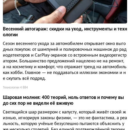
Весенний автогараж: скидки на уход, инструменты и техн
ологии
Сезон весеннего ухода за автомобилем открывает окно выго
дных покупок: от шампуней и полировочных машинок до рад
иодетекторов и CarPlay-экранов со встроенным видеорегистр
атором. Большинство предложений нацелено не на ремонт,
а на косметику и комфорт, что отражает тренд на автомобиль
как хобби. Главное — не поддаваться иллюзии экономии и н
е скупать всё подряд.
Технологии
4 884
Шаровая молния: 400 теорий, ноль ответов и почему вы
до сих пор не видели её вживую
Светящийся шар размером с капусту, который живёт своей ж
изнью, игнорируя законы физики, — это не фантастика, а реа
льность, которую учёные безуспешно пытаются объяснить у
же несколько столетий. Без единой подтверждённой теории,