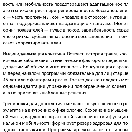
вость или мобильность предотвращают адаптационное пл
ато и снижают риск перетренированности. Восстановлени
е — часть программы: сон, управление стрессом, нутрици
онная поддержка влияют на адаптацию к нагрузке. Монит
оринг показателей — пульс в покое, вариабельность серде
чного ритма, субъективная оценка восстановления — пом
огает корректировать план.
Индивидуализация критична. Возраст, история травм, хро
нические заболевания, генетические факторы определяют
допустимый объем и интенсивность. Консультация с врачо
м перед началом программы обязательна для лиц старше
45 лет или с факторами риска. Тренер должен владеть мет
одиками адаптации упражнений под ограничения клиент
а, а не применять шаблонные решения.
Тренировки для долголетия смещают фокус с внешнего ре
зультата на внутреннюю физиологию. Сохранение мышечн
ой массы, кардиореспираторной выносливости и функцио
нальной мобильности формирует резерв здоровья для по
здних этапов жизни. Программа должна включать силовы