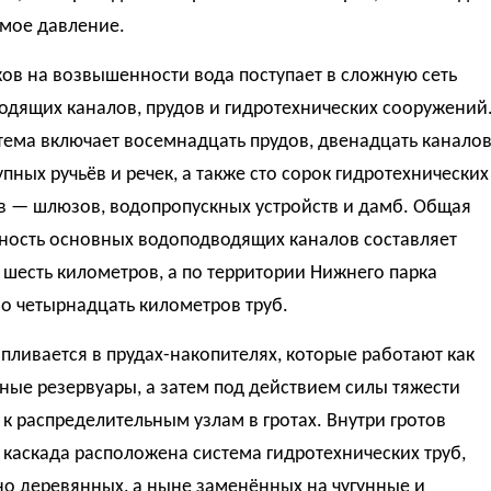
мое давление.
ов на возвышенности вода поступает в сложную сеть
одящих каналов, прудов и гидротехнических сооружений
тема включает восемнадцать прудов, двенадцать каналов
упных ручьёв и речек, а также сто сорок гидротехнических
в — шлюзов, водопропускных устройств и дамб. Общая
ность основных водоподводящих каналов составляет
 шесть километров, а по территории Нижнего парка
о четырнадцать километров труб.
пливается в прудах-накопителях, которые работают как
ные резервуары, а затем под действием силы тяжести
 к распределительным узлам в гротах. Внутри гротов
каскада расположена система гидротехнических труб,
но деревянных, а ныне заменённых на чугунные и