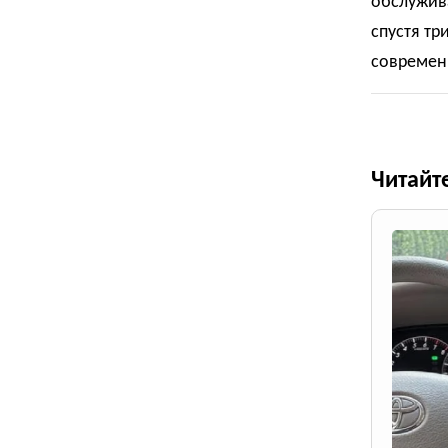
обслужив
спустя тр
современ
Читайт