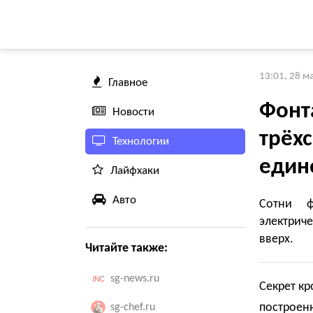
13:01, 28 м
Главное
Фонт
Новости
трёхс
Технологии
един
Лайфхаки
Авто
Сотни ф
электрич
вверх.
Читайте также:
sg-news.ru
Секрет кр
построен
sg-chef.ru