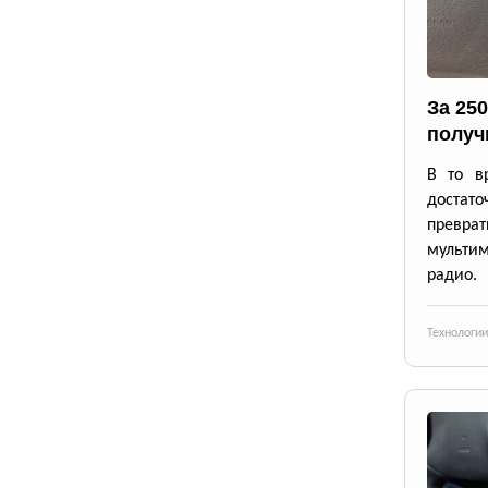
За 25
получ
В то в
достато
превр
мульти
радио.
Технологии