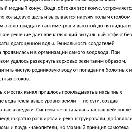
ый медный конус. Вода, обтекая этот конус, устремляетс
кую кольцевую щель и вырывается наружу полым столбом
м около тридцати сантиметров и высотой до пятнадцати
Такое решение даёт впечатляющий визуальный эффект без
раты драгоценной воды. Гениальность создателей
 проявилась и в организации самого водовода. При
вом удалось развернуть верховье реки таким образом,
щитить чистую родниковую воду от попадания болотных и
тных стоков.
рых местах канал пришлось прокладывать в насыпных
де вода текла выше уровня земли — по сути, создав
нные акведуки. Система не оставалась застывшей: после
 неоднократно расширяли и реконструировали, добавлял
юзы и пруды-накопители, но главный принцип самотёка