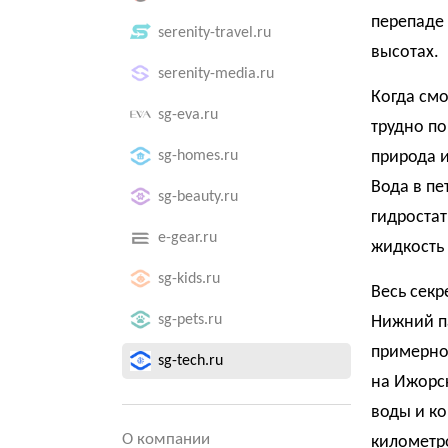
перепаде
serenity-travel.ru
высотах.
serenity-media.ru
Когда см
sg-eva.ru
трудно по
sg-homes.ru
природа 
Вода в пе
sg-beauty.ru
гидростат
e-gear.ru
жидкость 
sg-kids.ru
Весь секр
sg-pets.ru
Нижний п
примерно
sg-tech.ru
на Ижорс
воды и к
О компании
километро