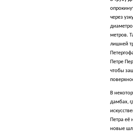
опрокинут
через уз
диаметро
метров. 
лишней т
Петергофа
Петре Пер
чтобы за
поверхнос
В некото
дамбах, г
искусстве
Петра её
новые шл