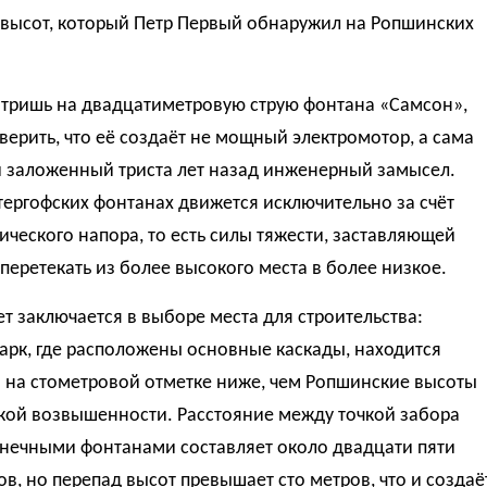
 высот, который Петр Первый обнаружил на Ропшинских
отришь на двадцатиметровую струю фонтана «Самсон»,
верить, что её создаёт не мощный электромотор, а сама
и заложенный триста лет назад инженерный замысел.
тергофских фонтанах движется исключительно за счёт
ического напора, то есть силы тяжести, заставляющей
перетекать из более высокого места в более низкое.
ет заключается в выборе места для строительства:
арк, где расположены основные каскады, находится
 на стометровой отметке ниже, чем Ропшинские высоты
кой возвышенности. Расстояние между точкой забора
онечными фонтанами составляет около двадцати пяти
в, но перепад высот превышает сто метров, что и создаё