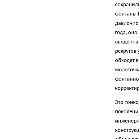
сохранили
фонтаны П
давление 
года, оно
введённая
рекрутов 
обходят 
молоточк
фонтанно
корректир
Это тонко
поколени
инженерн
конструкц