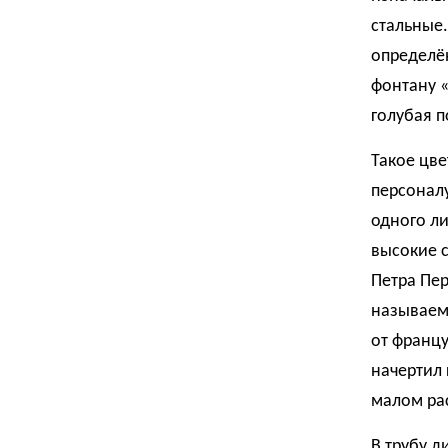
стальные.
определён
фонтану «
голубая п
Такое цв
персонал
одного ли
высокие с
Петра Пер
называем
от францу
начертил
малом ра
В трубу д