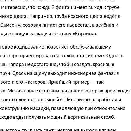
 Интересно, что каждый фонтан имеет выход к трубе
ного цвета. Например, труба красного цвета ведёт к
Самсон», розовая питает его пьедестал, а зелёная и
одают воду к каскаду и фонтану «Корзина».
етовое кодирование позволяет обслуживающему
у быстро ориентироваться в сложной системе. Однако
шь напора недостаточно, чтобы создать красивые
труи. Здесь на сцену выходит инженерная фантазия
вого и его мастеров. Ярчайший пример — так
ые Менажерные фонтаны, название которых происходит
зского слова «экономный». Пётр лично разработал и
 конструкцию насадки, позволяющую при относительно
сходе воды получать мощный вертикальный столб.
иаметром тридцать сантиметров на выходе вложен