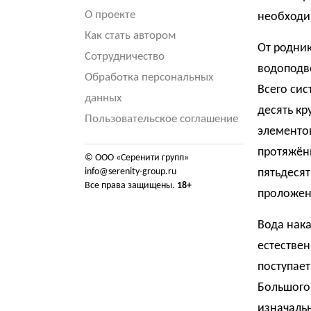
О проекте
необходи
Как стать автором
От родник
Сотрудничество
водоподв
Обработка персональных
Всего сис
данных
десять кр
Пользовательское соглашение
элементо
протяжён
© ООО «Серенити групп»
info@serenity-group.ru
пятьдесят
Все права защищены.
18+
проложен
Вода нака
естествен
поступает
Большого 
изначаль