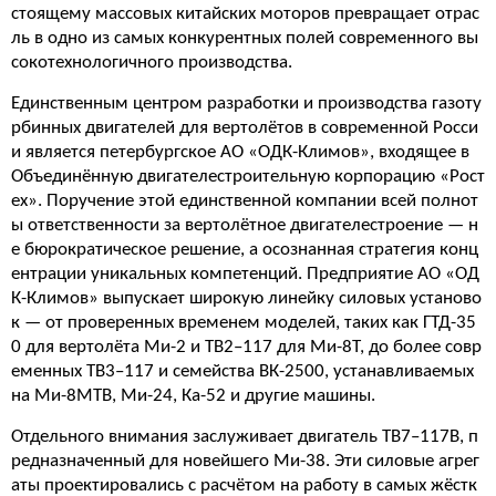
стоящему массовых китайских моторов превращает отрас
ль в одно из самых конкурентных полей современного вы
сокотехнологичного производства.
Единственным центром разработки и производства газоту
рбинных двигателей для вертолётов в современной Росси
и является петербургское АО «ОДК-Климов», входящее в
Объединённую двигателестроительную корпорацию «Рост
ех». Поручение этой единственной компании всей полнот
ы ответственности за вертолётное двигателестроение — н
е бюрократическое решение, а осознанная стратегия конц
ентрации уникальных компетенций. Предприятие АО «ОД
К-Климов» выпускает широкую линейку силовых установо
к — от проверенных временем моделей, таких как ГТД-35
0 для вертолёта Ми-2 и ТВ2–117 для Ми-8Т, до более совр
еменных ТВ3–117 и семейства ВК-2500, устанавливаемых
на Ми-8МТВ, Ми-24, Ка-52 и другие машины.
Отдельного внимания заслуживает двигатель ТВ7–117В, п
редназначенный для новейшего Ми-38. Эти силовые агрег
аты проектировались с расчётом на работу в самых жёстк