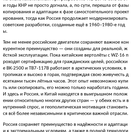
и годы КНР не просто догнала, а, по сути, перешла от фазы
копирования и адаптации к фазе самостоятельного проект
ирования, тогда как Россия продолжает модернизировать
советские разработки, созданные ещё в 1960–1980‑е год
ы.
Тем не менее российские двигатели сохраняют важное кон
курентное преимущество — они созданы для реальной, ж
ёсткой эксплуатации. Пока китайские вертолёты с WZ-16 п
роходят сертификацию для гражданских целей, российски
е ВК-2500 и ТВ7‑117В работают в арктических условиях, в
тропиках и высоко в горах, подтверждая свою живучесть д
есятками тысяч лётных часов. Этот опыт невозможно купи
ть или скопировать, его можно только наработать годами.
И здесь и Россия, и Китай находятся в выигрышном полож
ении относительно многих других стран — у обеих есть и в
нутренний спрос, и геополитическая мотивация становить
ся всё более независимыми в критически важной отрасли.
Россия сохраняет преимущество в надёжности и адаптаци
и к экстремальным условиям, а также в полной технологи