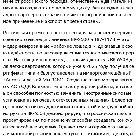
ичие от российского подхода: отечественные двигатели из
начально создаются по полному циклу, без оглядки на зап
адных партнёров, а значит, не имеют ограничений на воен
ное применение и экспорт в третьи страны.
Российская промышленность сегодня завершает инерцию
советского наследия: линейка ВК-2500 и ТВ7‑117В — это
модернизированные «рабочие лошадки», доказавшие сво
ю надёжность, но не совершающие технологического прор
ыва. Настоящий шаг вперёд — новый двигатель ВК-650В д
ля лёгких вертолётов, который уже в 2025 году получил се
ртификат типа и был установлен на импортозамещённый
«Ансат» и лёгкий Ми-34М1. Создание этого мотора занял
о у АО «ОДК-Климов» много лет упорной работы, и тепер
ь он способен полностью заменить иностранные силовые
установки на ключевых отечественных машинах. Более тог
о, с применением аддитивных технологий и модульной ко
нструкции ВК-650В демонстрирует, что российская школа
проектирования по-прежнему способна создавать конкур
ентоспособные изделия. Однако темпы серийного выпуск
а и масштабирования пока уступают китайским, где госуда