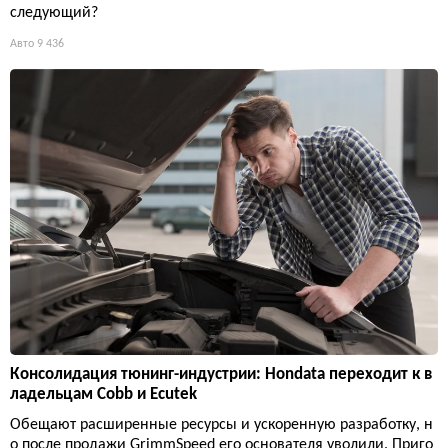
следующий?
Авто
9 436
Консолидация тюнинг-индустрии: Hondata переходит к в
ладельцам Cobb и Ecutek
Обещают расширенные ресурсы и ускоренную разработку, н
о после продажи GrimmSpeed его основателя уволили. Приго