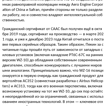
мках равноправной кооперации между Aero Engine Corpor
ation of China и Safran, причём стороны не только раздели
ли работу, но и совместно владеют интеллектуальной соб
ственностью.
Гражданский сертификат от CAAC был получен ещё в октя
бре 2019 года, сертификат на производство — в марте 202
1 года, и уже к декабрю 2023 года Китай отчитался о поста
вке первых серийных образцов. Таким образом, Пекин за с
читанные годы прошёл путь от зависимости от западных с
иловых установок (включая канадские PT6C-67C на ранних
версиях WZ-10) до обладания собственным современным
двигателем, способным конкурировать с лучшими миров
ыми аналогами. Принципиально важно, что WZ-16 позици
онируется в первую очередь как гражданский продукт для
вертолётов AC352 (совместная разработка с Airbus Helicop
ters) и AC313, тогда как его военная перспектива, включая
возможную установку на тот же WZ-10, до сих пор остаётс
я неопределённой из‑за ограничений, связанных с использ
ованием иностранных технологий. В этом — ключевое отл