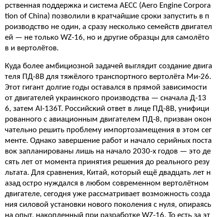
рственная поддержка и система AECC (Aero Engine Corpora
tion of China) позволили в кратчайшие сроки запустить в п
роизводство не один, а сразу несколько семейств двигател
ей — не только WZ-16, но и другие образцы для самолёто
в и вертолётов.
Куда более амбициозной задачей выглядит создание двига
теля ПД-8В для тяжёлого транспортного вертолёта Ми-26.
Этот гигант долгие годы оставался в прямой зависимости
от двигателей украинского производства — сначала Д-13
6, затем АI-136Т. Российский ответ в лице ПД-8В, унифици
рованного с авиационным двигателем ПД-8, призван окон
чательно решить проблему импортозамещения в этом сег
менте. Однако завершение работ и начало серийных поста
вок запланированы лишь на начало 2030-х годов — это де
сять лет от момента принятия решения до реального резу
льтата. Для сравнения, Китай, который ещё двадцать лет н
азад остро нуждался в любом современном вертолётном
двигателе, сегодня уже рассматривает возможность созда
ния силовой установки нового поколения с нуля, опираясь
на опыт, накопленный при разработке WZ-16. То есть за эт