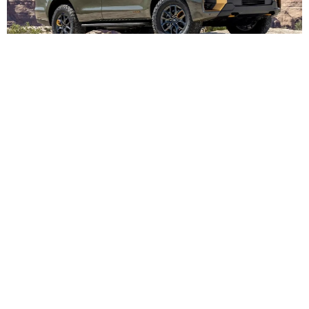
Ford научил приложение блокировать двигатель одним с
вайпом — новая эра защиты от угона или цифровой контр
оль?
Ford расширил функцию удаленной блокировки двигателя на
почти все новые модели через приложение Ford Pass. Просто
проведите пальцем — и машина не заведется даже с ключа
ми внутри. Электрический F-150 Lightning почему-то обделил
и, но кого это волнует, когда угонщики учатся быстрее, чем и
нженеры.
Авто
14 943