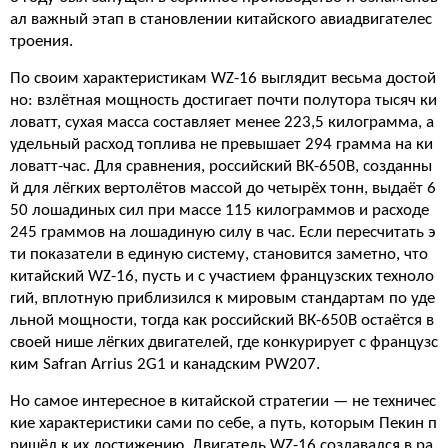
ал важный этап в становлении китайского авиадвигателес
троения.
По своим характеристикам WZ-16 выглядит весьма достой
но: взлётная мощность достигает почти полутора тысяч ки
ловатт, сухая масса составляет менее 223,5 килограмма, а
удельный расход топлива не превышает 294 грамма на ки
ловатт-час. Для сравнения, российский ВК-650В, созданны
й для лёгких вертолётов массой до четырёх тонн, выдаёт 6
50 лошадиных сил при массе 115 килограммов и расходе
245 граммов на лошадиную силу в час. Если пересчитать э
ти показатели в единую систему, становится заметно, что
китайский WZ-16, пусть и с участием французских техноло
гий, вплотную приблизился к мировым стандартам по уде
льной мощности, тогда как российский ВК-650В остаётся в
своей нише лёгких двигателей, где конкурирует с французс
ким Safran Arrius 2G1 и канадским PW207.
Но самое интересное в китайской стратегии — не техничес
кие характеристики сами по себе, а путь, которым Пекин п
ришёл к их достижению. Двигатель WZ-16 создавался в ра