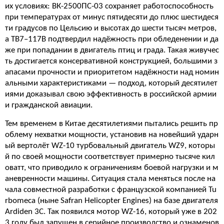
их условиях: ВК-2500ПС-03 сохраняет работоспособность
при температурах от минус пятидесяти до плюс шестидеся
ти градусов по Цельсию и высотах до шести тысяч метров,
а ТВ7–117В подтвердил надёжность при обледенении и да
же при попадании в двигатель птиц и града. Такая живучес
ть достигается консервативной конструкцией, большими з
апасами прочности и приоритетом надёжности над номин
альными характеристиками — подход, который десятилет
иями доказывал свою эффективность в российской армии
и гражданской авиации.
Тем временем в Китае десятилетиями пытались решить пр
облему нехватки мощности, установив на новейший ударн
ый вертолёт WZ-10 турбовальный двигатель WZ9, которы
й по своей мощности соответствует примерно тысяче кил
оватт, что приводило к ограничениям боевой нагрузки и м
аневренности машины. Ситуация стала меняться после на
чала совместной разработки с французской компанией Tu
rbomeca (ныне Safran Helicopter Engines) на базе двигателя
Ardiden 3C. Так появился мотор WZ-16, который уже в 202
3 году был запущен в серийное производство и ознаменов