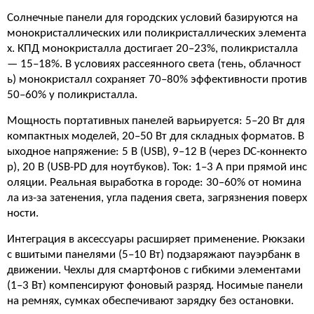
Солнечные панели для городских условий базируются на
монокристаллических или поликристаллических элемента
х. КПД монокристалла достигает 20–23%, поликристалла
— 15–18%. В условиях рассеянного света (тень, облачност
ь) монокристалл сохраняет 70–80% эффективности против
50–60% у поликристалла.
Мощность портативных панелей варьируется: 5–20 Вт для
компактных моделей, 20–50 Вт для складных форматов. В
ыходное напряжение: 5 В (USB), 9–12 В (через DC-коннекто
р), 20 В (USB-PD для ноутбуков). Ток: 1–3 А при прямой инс
оляции. Реальная выработка в городе: 30–60% от номина
ла из-за затенения, угла падения света, загрязнения поверх
ности.
Интеграция в аксессуары расширяет применение. Рюкзаки
с вшитыми панелями (5–10 Вт) подзаряжают пауэрбанк в
движении. Чехлы для смартфонов с гибкими элементами
(1–3 Вт) компенсируют фоновый разряд. Носимые панели
на ремнях, сумках обеспечивают зарядку без остановки.