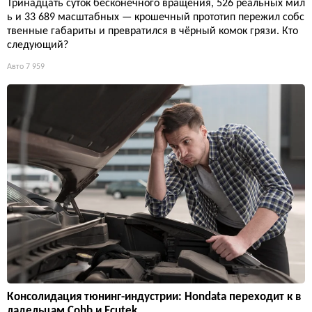
Тринадцать суток бесконечного вращения, 526 реальных мил
ь и 33 689 масштабных — крошечный прототип пережил собс
твенные габариты и превратился в чёрный комок грязи. Кто
следующий?
Авто
7 959
Консолидация тюнинг-индустрии: Hondata переходит к в
ладельцам Cobb и Ecutek