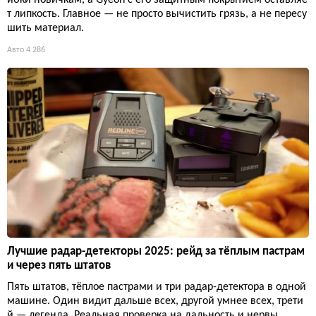
ибки новичкам, а Gyeon с его защитным покрытием оставляе
т липкость. Главное — не просто вычистить грязь, а не пересу
шить материал.
Авто
4 286
Лучшие радар-детекторы 2025: рейд за тёплым пастрам
и через пять штатов
Пять штатов, тёплое пастрами и три радар-детектора в одной
машине. Один видит дальше всех, другой умнее всех, трети
й — легенда. Реальная проверка на дальность и нервы.