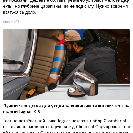
ве показали: дешёвые составы реально убирают мелкие деф
екты, но глубокие царапины им не под силу. Нужно вовремя
взяться за дело.
Авто
4 743
Лучшие средства для ухода за кожаным салоном: тест на
старой Jaguar XJS
Тест на потрёпанной коже Jaguar показал: набор Chamberlai
n's реально оживляет старую кожу, Chemical Guys прощает ош