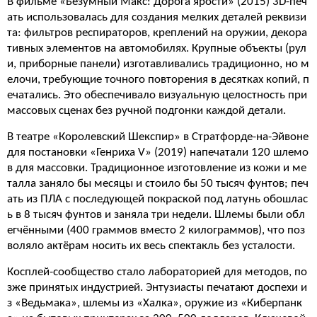
В фильме «Безумный Макс: Дорога ярости» (2015) 3D-печ
ать использовалась для создания мелких деталей реквизи
та: фильтров респираторов, креплений на оружии, декора
тивных элементов на автомобилях. Крупные объекты (рул
и, приборные панели) изготавливались традиционно, но м
елочи, требующие точного повторения в десятках копий, п
ечатались. Это обеспечивало визуальную целостность при
массовых сценах без ручной подгонки каждой детали.
В театре «Королевский Шекспир» в Стратфорде-на-Эйвоне
для постановки «Генриха V» (2019) напечатали 120 шлемо
в для массовки. Традиционное изготовление из кожи и ме
талла заняло бы месяцы и стоило бы 50 тысяч фунтов; печ
ать из ПЛА с последующей покраской под латунь обошлас
ь в 8 тысяч фунтов и заняла три недели. Шлемы были обл
егчёнными (400 граммов вместо 2 килограммов), что поз
воляло актёрам носить их весь спектакль без усталости.
Косплей-сообщество стало лабораторией для методов, по
зже принятых индустрией. Энтузиасты печатают доспехи и
з «Ведьмака», шлемы из «Халка», оружие из «Киберпанк