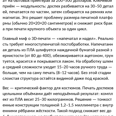
а» на бытовых принтерах за 200–500 долларов. Ключевой
приём — модульность: доспех разбивается на 30–50 детал
ей, печатается по частям, затем собирается на ремнях или
магнитах. Это решает проблему размера печатной платфо
рмы (обычно 20×20×20 сантиметров) и снижает риск брак
а при печати крупного объекта за один цикл.
Главный миф о 3D-печати — «напечатал и надел». Реально
сть требует многоступенчатой постобработки. Напечатанн
ая деталь из ПЛА шлифуется наждачной бумагой разной з
ернистости (от 80 до 400), обезжиривается ацетоном, грун
туется, красится и покрывается лаком. На обработку шлем
а средней сложности уходит 15–20 часов ручного труда —
больше, чем на саму печать (8–12 часов). Без этой стадии
слоистая структура остаётся видимой даже под краской.
Вес — критический фактор для костюмов. Печать доспехов
цельными объёмами даёт неподъёмный результат: компл
ект из ПЛА весит 25–30 килограммов. Решение — тонкост
енные конструкции толщиной 1,2–1,5 миллиметра с внутр
енними рёбрами жёсткости. Такой подход снижает вес до