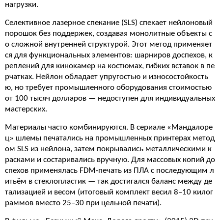
нагрузки.
Селективное лазерное спекание (SLS) спекает нейлоновый
порошок без поддержек, создавая монолитные объекты с
о сложной внутренней структурой. Этот метод применяет
ся для функциональных элементов: шарниров доспехов, к
реплений для кинокамер на костюмах, гибких вставок в пе
рчатках. Нейлон обладает упругостью и износостойкость
ю, но требует промышленного оборудования стоимостью
от 100 тысяч долларов — недоступен для индивидуальных
мастерских.
Материалы часто комбинируются. В сериале «Мандалоре
ц» шлемы печатались на промышленных принтерах метод
ом SLS из нейлона, затем покрывались металлическими к
расками и состаривались вручную. Для массовых копий до
спехов применялась FDM-печать из ПЛА с последующим л
итьём в стеклопластик — так достигался баланс между де
тализацией и весом (итоговый комплект весил 8–10 килог
раммов вместо 25–30 при цельной печати).