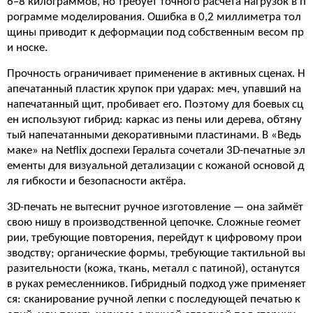
6–8 килограммов, но требует точного расчёта нагрузок в п
рограмме моделирования. Ошибка в 0,2 миллиметра тол
щины приводит к деформации под собственным весом пр
и носке.
Прочность ограничивает применение в активных сценах. Н
апечатанный пластик хрупок при ударах: меч, упавший на
напечатанный щит, пробивает его. Поэтому для боевых сц
ен используют гибрид: каркас из пены или дерева, обтяну
тый напечатанными декоративными пластинами. В «Ведь
маке» на Netflix доспехи Геральта сочетали 3D-печатные эл
ементы для визуальной детализации с кожаной основой д
ля гибкости и безопасности актёра.
3D-печать не вытеснит ручное изготовление — она займёт
свою нишу в производственной цепочке. Сложные геомет
рии, требующие повторения, перейдут к цифровому прои
зводству; органические формы, требующие тактильной вы
разительности (кожа, ткань, металл с патиной), останутся
в руках ремесленников. Гибридный подход уже применяет
ся: сканирование ручной лепки с последующей печатью к