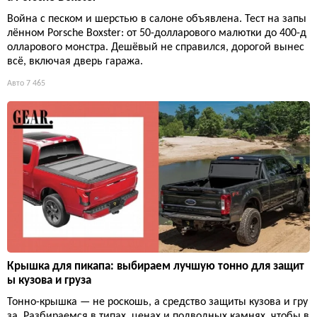
Война с песком и шерстью в салоне объявлена. Тест на запы
лённом Porsche Boxster: от 50-долларового малютки до 400-д
олларового монстра. Дешёвый не справился, дорогой вынес
всё, включая дверь гаража.
Авто
7 465
Крышка для пикапа: выбираем лучшую тонно для защит
ы кузова и груза
Тонно-крышка — не роскошь, а средство защиты кузова и гру
за. Разбираемся в типах, ценах и подводных камнях, чтобы в