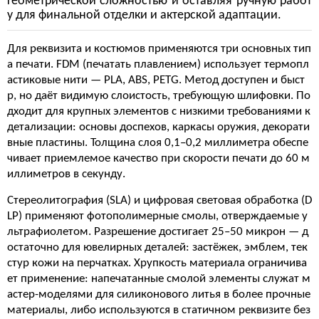
геометрической сложностью и оставляя ручную работ
у для финальной отделки и актерской адаптации.
Для реквизита и костюмов применяются три основных тип
а печати. FDM (печатать плавлением) использует термопл
астиковые нити — PLA, ABS, PETG. Метод доступен и быст
р, но даёт видимую слоистость, требующую шлифовки. По
дходит для крупных элементов с низкими требованиями к
детализации: основы доспехов, каркасы оружия, декорати
вные пластины. Толщина слоя 0,1–0,2 миллиметра обеспе
чивает приемлемое качество при скорости печати до 60 м
иллиметров в секунду.
Стереолитография (SLA) и цифровая световая обработка (D
LP) применяют фотополимерные смолы, отверждаемые у
льтрафиолетом. Разрешение достигает 25–50 микрон — д
остаточно для ювелирных деталей: застёжек, эмблем, тек
стур кожи на перчатках. Хрупкость материала ограничива
ет применение: напечатанные смолой элементы служат м
астер-моделями для силиконового литья в более прочные
материалы, либо используются в статичном реквизите без