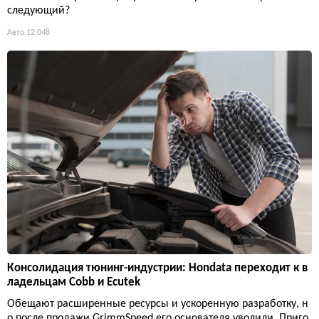
следующий?
Авто
12 048
Консолидация тюнинг-индустрии: Hondata переходит к в
ладельцам Cobb и Ecutek
Обещают расширенные ресурсы и ускоренную разработку, н
о после продажи GrimmSpeed его основателя уволили. Приго