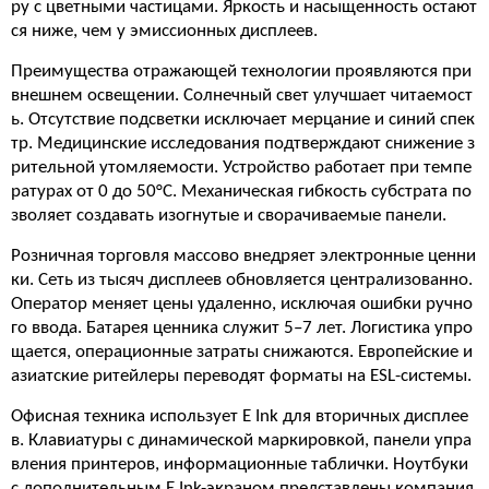
ру с цветными частицами. Яркость и насыщенность остают
ся ниже, чем у эмиссионных дисплеев.
Преимущества отражающей технологии проявляются при
внешнем освещении. Солнечный свет улучшает читаемост
ь. Отсутствие подсветки исключает мерцание и синий спек
тр. Медицинские исследования подтверждают снижение з
рительной утомляемости. Устройство работает при темпе
ратурах от 0 до 50°C. Механическая гибкость субстрата по
зволяет создавать изогнутые и сворачиваемые панели.
Розничная торговля массово внедряет электронные ценни
ки. Сеть из тысяч дисплеев обновляется централизованно.
Оператор меняет цены удаленно, исключая ошибки ручно
го ввода. Батарея ценника служит 5–7 лет. Логистика упро
щается, операционные затраты снижаются. Европейские и
азиатские ритейлеры переводят форматы на ESL-системы.
Офисная техника использует E Ink для вторичных дисплее
в. Клавиатуры с динамической маркировкой, панели упра
вления принтеров, информационные таблички. Ноутбуки
с дополнительным E Ink-экраном представлены компания