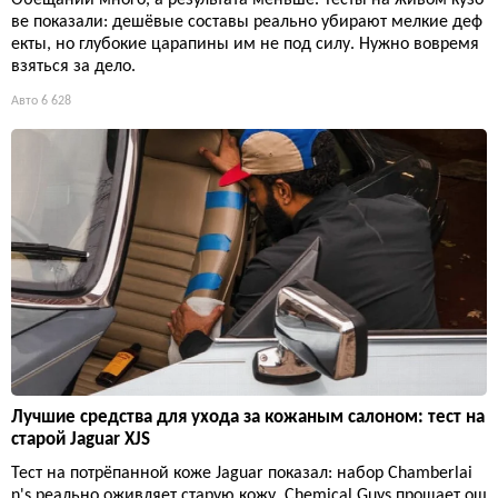
ве показали: дешёвые составы реально убирают мелкие деф
екты, но глубокие царапины им не под силу. Нужно вовремя
взяться за дело.
Авто
6 628
Лучшие средства для ухода за кожаным салоном: тест на
старой Jaguar XJS
Тест на потрёпанной коже Jaguar показал: набор Chamberlai
n's реально оживляет старую кожу, Chemical Guys прощает ош