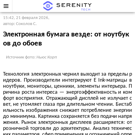
15:42, 21 февраля 2026
,
автор: Соколов С.
Электронная бумага везде: от ноутбук
ов до обоев
Источник фото:
Ньюс Корп
Технология электронных чернил выходит за пределы р
идеров. Производители интегрируют E Ink-матрицы в
ноутбуки, мониторы, ценники, элементы интерьера. П
ричина роста интереса — энергоэффективность и ком
форт восприятия. Отражающий дисплей не излучает с
вет, не утомляет глаза при длительном чтении. Бистаб
ильность изображения снижает потребление энергии
до минимума. Картинка сохраняется без подачи напря
жения. Рынок электронных дисплеев расширяется: от
розничной торговли до архитектуры. Анализ техничес
ких параметров, сфер применения и ограничений опре