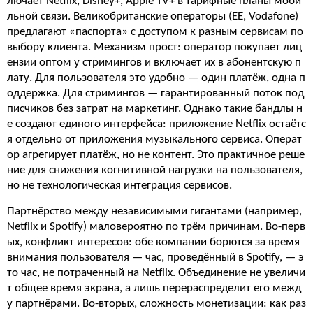
лючает Netflix, Disney+, Apple TV+ в тарифные планы моби
льной связи. Великобританские операторы (EE, Vodafone)
предлагают «паспорта» с доступом к разным сервисам по
выбору клиента. Механизм прост: оператор покупает лиц
ензии оптом у стримингов и включает их в абонентскую п
лату. Для пользователя это удобно — один платёж, одна п
оддержка. Для стримингов — гарантированный поток под
писчиков без затрат на маркетинг. Однако такие бандлы н
е создают единого интерфейса: приложение Netflix остаётс
я отдельно от приложения музыкального сервиса. Операт
ор агрегирует платёж, но не контент. Это практичное реше
ние для снижения когнитивной нагрузки на пользователя,
но не технологическая интеграция сервисов.
Партнёрство между независимыми гигантами (например,
Netflix и Spotify) маловероятно по трём причинам. Во-перв
ых, конфликт интересов: обе компании борются за время
внимания пользователя — час, проведённый в Spotify, — э
то час, не потраченный на Netflix. Объединение не увеличи
т общее время экрана, а лишь перераспределит его межд
у партнёрами. Во-вторых, сложность монетизации: как раз