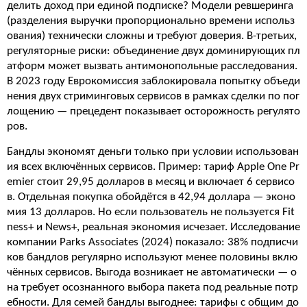
делить доход при единой подписке? Модели ревшеринга
(разделения выручки пропорционально времени использ
ования) технически сложны и требуют доверия. В-третьих,
регуляторные риски: объединение двух доминирующих пл
атформ может вызвать антимонопольные расследования.
В 2023 году Еврокомиссия заблокировала попытку объеди
нения двух стриминговых сервисов в рамках сделки по пог
лощению — прецедент показывает осторожность регулято
ров.
Бандлы экономят деньги только при условии использован
ия всех включённых сервисов. Пример: тариф Apple One Pr
emier стоит 29,95 долларов в месяц и включает 6 сервисо
в. Отдельная покупка обойдётся в 42,94 доллара — эконо
мия 13 долларов. Но если пользователь не пользуется Fit
ness+ и News+, реальная экономия исчезает. Исследование
компании Parks Associates (2024) показало: 38% подписчи
ков бандлов регулярно используют менее половины вклю
чённых сервисов. Выгода возникает не автоматически — о
на требует осознанного выбора пакета под реальные потр
ебности. Для семей бандлы выгоднее: тарифы с общим до