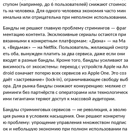
ступом (например, до 6 пользователей) снижают стоимос
ть на человека. Для одного человека экономия часто мин
имальна или отрицательна при неполном использовании.
Бандлы не решают главную проблему стримингов — фраг
ментацию контента. Эксклюзивные сериалы остаются при
вязанными к конкретным платформам: «Дюна» — на Ma
x, «Ведьмак» — на Netflix. Пользователь, желающий смотр
еть оба, вынужден платить за два сервиса, даже если они
входят в разные бандлы. Кроме того, бандлы усиливают за
висимость от экосистемы: переход с устройств Apple на An
droid означает потерю всех сервисов из Apple One. Это соз
даёт «застревание» (lock-in), ограничивающее свободу выб
ора. Для рынка бандлы снижают конкуренцию: мелкие ст
риминги без партнёрств с операторами или технологическ
ими гигантами теряют доступ к массовой аудитории.
Бандлы стриминговых сервисов — не революция, а эволю
ция рынка в условиях насыщения. Они решают конкретну
ю проблему: упрощение управления множеством подпис
ок и небольшую экономию при полном использовании па