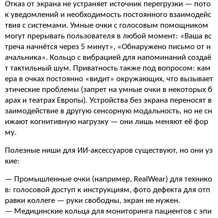
Отказ от экрана не устраняет источник перегрузки — пото
к уведомлений и необходимость постоянного взаимодейс
твия с системами. Умные очки с голосовым помощником
могут прерывать пользователя в любой момент: «Ваша вс
треча начнётся через 5 минут», «Обнаружено письмо от н
ачальника». Кольцо с вибрацией для напоминаний создаё
т тактильный шум. Приватность также под вопросом: кам
ера в очках постоянно «видит» окружающих, что вызывает
этические проблемы (запрет на умные очки в некоторых б
арах и театрах Европы). Устройства без экрана переносят в
заимодействие в другую сенсорную модальность, но не сн
ижают когнитивную нагрузку — они лишь меняют её фор
му.
Полезные ниши для ИИ-аксессуаров существуют, но они уз
кие:
— Промышленные очки (например, RealWear) для технико
в: голосовой доступ к инструкциям, фото дефекта для отп
равки коллеге — руки свободны, экран не нужен.
— Медицинские кольца для мониторинга пациентов с эпи