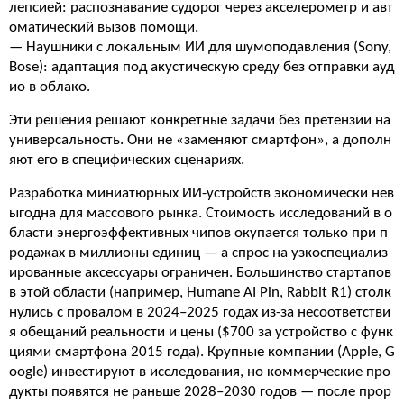
лепсией: распознавание судорог через акселерометр и авт
оматический вызов помощи.
— Наушники с локальным ИИ для шумоподавления (Sony,
Bose): адаптация под акустическую среду без отправки ауд
ио в облако.
Эти решения решают конкретные задачи без претензии на
универсальность. Они не «заменяют смартфон», а дополн
яют его в специфических сценариях.
Разработка миниатюрных ИИ-устройств экономически нев
ыгодна для массового рынка. Стоимость исследований в о
бласти энергоэффективных чипов окупается только при п
родажах в миллионы единиц — а спрос на узкоспециализ
ированные аксессуары ограничен. Большинство стартапов
в этой области (например, Humane AI Pin, Rabbit R1) столк
нулись с провалом в 2024–2025 годах из-за несоответстви
я обещаний реальности и цены ($700 за устройство с функ
циями смартфона 2015 года). Крупные компании (Apple, G
oogle) инвестируют в исследования, но коммерческие про
дукты появятся не раньше 2028–2030 годов — после прор