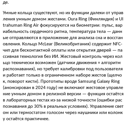
де.
Умные кольца существуют, но их функции далеки от управ
ления умным домом жестами. Oura Ring (Финляндия) и Ul
trahuman Ring Air фокусируются на биометрии: пульс, вар
иабельность сердечного ритма, температура тела — данн
ые отправляются в приложение для анализа сна и восстан
овления. Кольцо McLear (Великобритания) содержит NFC-
чип для бесконтактной оплаты или открытия дверей — па
ссивная технология без ИИ. Жестовый контроль через кол
ьцо технически возможен (датчики движения + алгоритм
распознавания), но требует калибровки под пользователя
и работает только в ограниченном наборе жестов (щелчо
к, поворот кисти). Прототипы вроде Samsung Galaxy Ring
(анонсирован в 2024 году) не включают жестовое управле
ние умным домом в релизной версии — функция остаётся
в лабораторных тестах из-за низкой точности (ошибки рас
познавания до 30% в реальных условиях). Управление свет
ом или термостатом голосом через наушники или колонк
у остаётся практичнее.