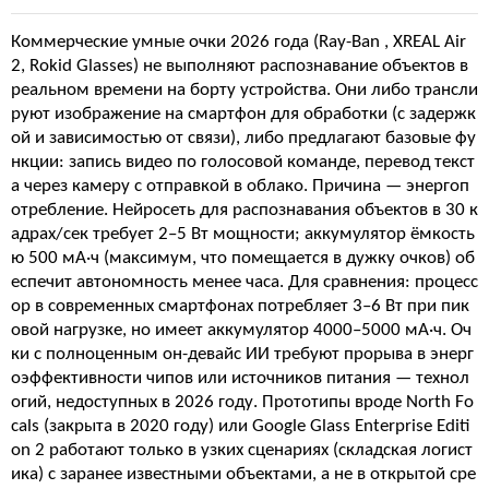
Коммерческие умные очки 2026 года (Ray-Ban , XREAL Air
2, Rokid Glasses) не выполняют распознавание объектов в
реальном времени на борту устройства. Они либо трансли
руют изображение на смартфон для обработки (с задержк
ой и зависимостью от связи), либо предлагают базовые фу
нкции: запись видео по голосовой команде, перевод текст
а через камеру с отправкой в облако. Причина — энергоп
отребление. Нейросеть для распознавания объектов в 30 к
адрах/сек требует 2–5 Вт мощности; аккумулятор ёмкость
ю 500 мА·ч (максимум, что помещается в дужку очков) об
еспечит автономность менее часа. Для сравнения: процесс
ор в современных смартфонах потребляет 3–6 Вт при пик
овой нагрузке, но имеет аккумулятор 4000–5000 мА·ч. Оч
ки с полноценным он-девайс ИИ требуют прорыва в энерг
оэффективности чипов или источников питания — технол
огий, недоступных в 2026 году. Прототипы вроде North Fo
cals (закрыта в 2020 году) или Google Glass Enterprise Editi
on 2 работают только в узких сценариях (складская логист
ика) с заранее известными объектами, а не в открытой сре