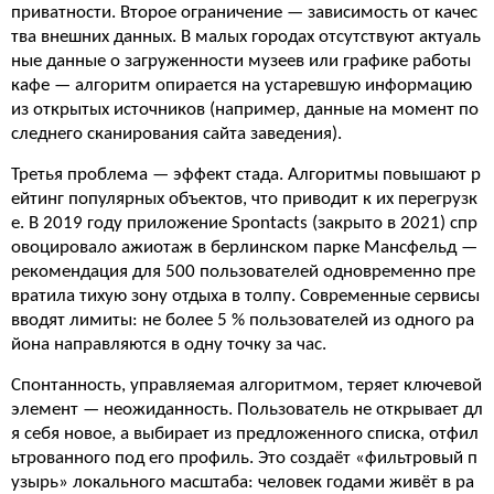
приватности. Второе ограничение — зависимость от качес
тва внешних данных. В малых городах отсутствуют актуаль
ные данные о загруженности музеев или графике работы
кафе — алгоритм опирается на устаревшую информацию
из открытых источников (например, данные на момент по
следнего сканирования сайта заведения).
Третья проблема — эффект стада. Алгоритмы повышают р
ейтинг популярных объектов, что приводит к их перегрузк
е. В 2019 году приложение Spontacts (закрыто в 2021) спр
овоцировало ажиотаж в берлинском парке Мансфельд —
рекомендация для 500 пользователей одновременно пре
вратила тихую зону отдыха в толпу. Современные сервисы
вводят лимиты: не более 5 % пользователей из одного ра
йона направляются в одну точку за час.
Спонтанность, управляемая алгоритмом, теряет ключевой
элемент — неожиданность. Пользователь не открывает дл
я себя новое, а выбирает из предложенного списка, отфил
ьтрованного под его профиль. Это создаёт «фильтровый п
узырь» локального масштаба: человек годами живёт в ра