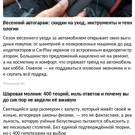
Весенний автогараж: скидки на уход, инструменты и техн
ологии
Сезон весеннего ухода за автомобилем открывает окно выго
дных покупок: от шампуней и полировочных машинок до рад
иодетекторов и CarPlay-экранов со встроенным видеорегистр
атором. Большинство предложений нацелено не на ремонт,
а на косметику и комфорт, что отражает тренд на автомобиль
как хобби. Главное — не поддаваться иллюзии экономии и н
е скупать всё подряд.
Технологии
60
Шаровая молния: 400 теорий, ноль ответов и почему вы
до сих пор не видели её вживую
Светящийся шар размером с капусту, который живёт своей ж
изнью, игнорируя законы физики, — это не фантастика, а реа
льность, которую учёные безуспешно пытаются объяснить у
же несколько столетий. Без единой подтверждённой теории,
но с 400 гипотезами на выбор