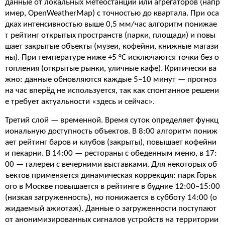
данные от локальных метеостанций или агрегаторов (напр
имер, OpenWeatherMap) с точностью до квартала. При оса
дках интенсивностью выше 0,5 мм/час алгоритм понижае
т рейтинг открытых пространств (парки, площади) и повы
шает закрытые объекты (музеи, кофейни, книжные магази
ны). При температуре ниже +5 °C исключаются точки без о
топления (открытые рынки, уличные кафе). Критически ва
жно: данные обновляются каждые 5–10 минут — прогноз
на час вперёд не используется, так как спонтанное решени
е требует актуальности «здесь и сейчас».
Третий слой — временной. Время суток определяет функц
иональную доступность объектов. В 8:00 алгоритм пониж
ает рейтинг баров и клубов (закрыты), повышает кофейни
и пекарни. В 14:00 — рестораны с обеденным меню, в 17:
00 — галереи с вечерними выставками. Для некоторых об
ъектов применяется динамическая коррекция: парк Горьк
ого в Москве повышается в рейтинге в будние 12:00–15:00
(низкая загруженность), но понижается в субботу 14:00 (о
жидаемый ажиотаж). Данные о загруженности поступают
от анонимизированных сигналов устройств на территории