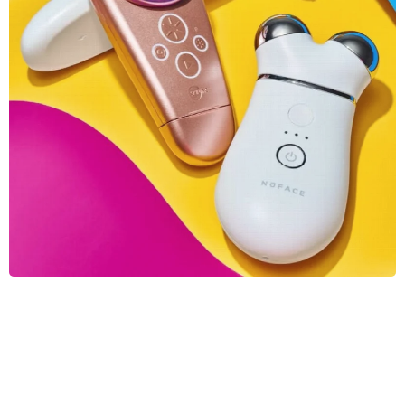
Умные бьюти-гаджеты: трекинг кожи как новый фитнес-б
раслет
Если вы уже считаете шаги и часы сна, почему бы не начать
отслеживать каждый миллиметр своего лица? Бьюти-трекер
ы обещают мотивацию и контроль, но готовы ли вы к тому, ч
то ваш смартфон узнает о ваших прыщах больше, чем вы са