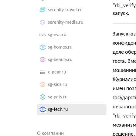
"rbi_veri
serenity-travel.ru
запуск.
serenity-media.ru
Запуск ю
sg-eva.ru
конфиденц
sg-homes.ru
деле обер
sg-beauty.ru
теста. Вм
мошенник
e-gear.ru
Журналис
sg-kids.ru
имен поз
sg-pets.ru
государст
незанятос
sg-tech.ru
"rbi_veri
механизм
О компании
решение.