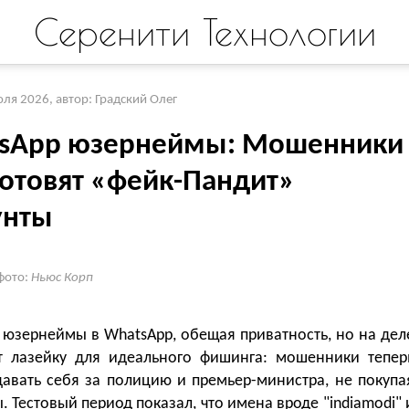
Серенити Технологии
юля 2026
,
автор: Градский Олег
sApp юзернеймы: Мошенники
готовят «фейк-Пандит»
унты
фото:
Ньюс Корп
 юзернеймы в WhatsApp, обещая приватность, но на дел
т лазейку для идеального фишинга: мошенники тепер
давать себя за полицию и премьер-министра, не покупа
. Тестовый период показал, что имена вроде "indiamodi" 