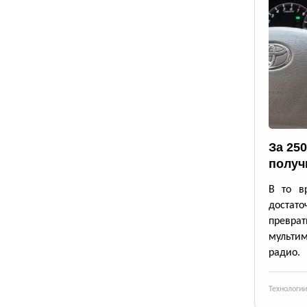
За 25
получ
В то в
достато
превр
мульти
радио.
Технологии