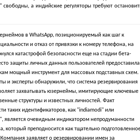
fy" свободны, а индийские регуляторы требуют остановит
зернеймов в WhatsApp, позиционируемый как шаг к
иальности и отказ от привязки к номеру телефона, на
нулся катастрофой безопасности еще на стадии бета-
есто защиты личных данных пользователей предоставила
ам мощный инструмент для массовых подставных схем.
ты и эксперты обнаружили, что система резервирования
воляет захватывать юзернеймы, имитирующие ключевые
венные структуры и известных личностей. Факт
ти таких идентификаторов, как "indiamodi" или
fy", является очевидным индикатором непродуманности
а, который преподносится как тщательно подготовленно
 Компания заявляет о резервировании имен за