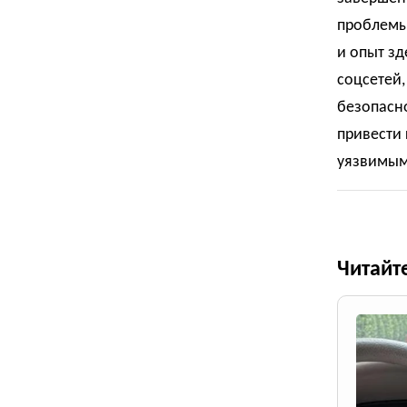
проблемы 
и опыт зд
соцсетей,
безопасно
привести 
уязвимым
Читайт