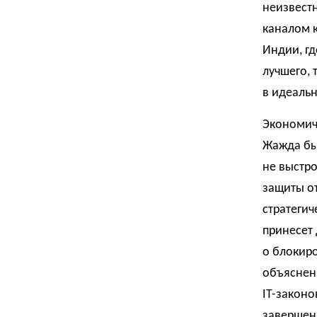
неизвест
каналом 
Индии, гд
лучшего, 
в идеальн
Экономиче
Жажда бы
не выстр
защиты от
стратегич
принесет 
о блокиро
объяснен
IT-законо
завершени