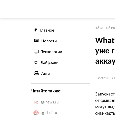
18:40, 06 и
Главное
What
Новости
уже 
Технологии
акка
Лайфхаки
Авто
Источник 
Читайте также:
Запускает
открывае
sg-news.ru
могут вы
sg-chef.ru
сим-карты