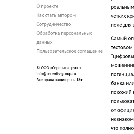
О проекте
реальным
Как стать автором
четких кр
Сотрудничество
поле для 
Обработка персональных
Самый оп
данных
тестовом 
Пользовательское соглашение
"цифровы
мошенник
© ООО «Серенити групп»
info@serenity-group.ru
потенциал
Все права защищены.
18+
банка или
похожий 
пользоват
от офици
незнакомц
что полно