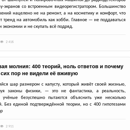
: от шампуней и полировочных машинок до радиодетекторов
ay-экранов со встроенным видеорегистратором. Большинство
ений нацелено не на ремонт, а на косметику и комфорт, что
т тренд на автомобиль как хобби. Главное — не поддаваться
 экономии и не скупать всё подряд.
2 416
ая молния: 400 теорий, ноль ответов и почему
 сих пор не видели её вживую
йся шар размером с капусту, который живёт своей жизнью,
руя законы физики, — это не фантастика, а реальность,
ю учёные безуспешно пытаются объяснить уже несколько
й. Без единой подтверждённой теории, но с 400 гипотезами
ор
2 911