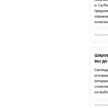
покупок
и CarPl
предлож
отражае
иллюзии
Технологии
Шаров
вы до
Светящи
игнори
котору
столети
на выб
Технологии