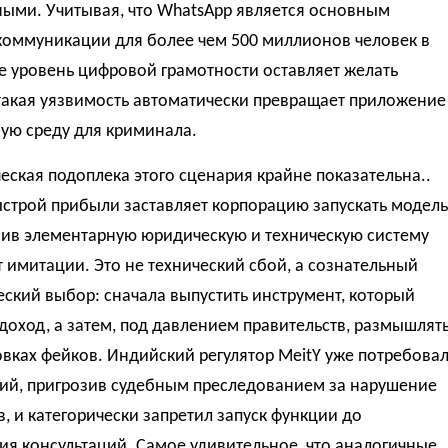
ными. Учитывая, что WhatsApp является основным
коммуникации для более чем 500 миллионов человек в
е уровень цифровой грамотности оставляет желать
такая уязвимость автоматически превращает приложение
ую среду для криминала.
ская подоплека этого сценария крайне показательна..
строй прибыли заставляет корпорацию запускать модель
оив элементарную юридическую и техническую систему
 имитации. Это не технический сбой, а сознательный
еский выбор: сначала выпустить инструмент, который
доход, а затем, под давлением правительств, размышлят
вках фейков. Индийский регулятор MeitY уже потребова
ий, пригрозив судебным преследованием за нарушение
в, и категорически запретил запуск функции до
я консультаций. Самое удивительное, что аналогичные