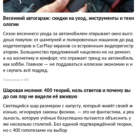
Весенний автогараж: скидки на уход, инструменты и техн
ологии
Сезон весеннего ухода за автомобилем открывает окно выго
дных покупок: от шампуней и полировочных машинок до рад
иодетекторов и CarPlay-экранов со встроенным видеорегистр
атором. Большинство предложений нацелено не на ремонт,
а на косметику и комфорт, что отражает тренд на автомобиль
как хобби. Главное — не поддаваться иллюзии экономии и н
е скупать всё подряд.
Технологии
4 987
Шаровая молния: 400 теорий, ноль ответов и почему вы
до сих пор не видели её вживую
Светящийся шар размером с капусту, который живёт своей ж
изнью, игнорируя законы физики, — это не фантастика, а реа
льность, которую учёные безуспешно пытаются объяснить у
же несколько столетий. Без единой подтверждённой теории,
но с 400 гипотезами на выбор