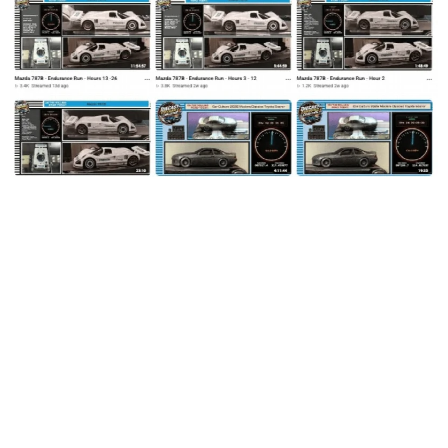
Игрушечная Mazda 787B продержалась на наждачной ле
нте 13 дней и поставила рекорд
Тринадцать суток бесконечного вращения, 526 реальных мил
ь и 33 689 масштабных — крошечный прототип пережил собс
твенные габариты и превратился в чёрный комок грязи. Кто
следующий?
Авто
10 069