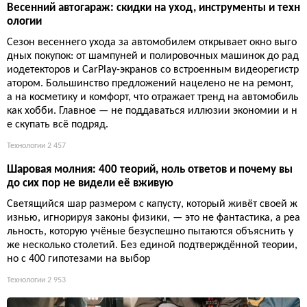
Весенний автогараж: скидки на уход, инструменты и техн
ологии
Сезон весеннего ухода за автомобилем открывает окно выго
дных покупок: от шампуней и полировочных машинок до рад
иодетекторов и CarPlay-экранов со встроенным видеорегистр
атором. Большинство предложений нацелено не на ремонт,
а на косметику и комфорт, что отражает тренд на автомобиль
как хобби. Главное — не поддаваться иллюзии экономии и н
е скупать всё подряд.
Технологии
2 457
Шаровая молния: 400 теорий, ноль ответов и почему вы
до сих пор не видели её вживую
Светящийся шар размером с капусту, который живёт своей ж
изнью, игнорируя законы физики, — это не фантастика, а реа
льность, которую учёные безуспешно пытаются объяснить у
же несколько столетий. Без единой подтверждённой теории,
но с 400 гипотезами на выбор
Технологии
2 953