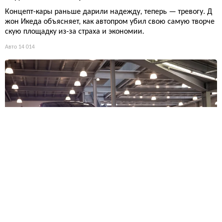
Концепт-кары раньше дарили надежду, теперь — тревогу. Д
жон Икеда объясняет, как автопром убил свою самую творче
скую площадку из-за страха и экономии.
Авто
14 014
Автопроизводители против безопасности: почему Tesla и
GM не хотели чинить ослепляющие фары
Корпорации экономят на отзывах, утверждая, что ослепляющ