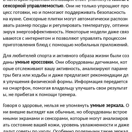
сенсорной управляемостью
. Они не только упрощают про
цесс готовки, но и помогают поддерживать безопасность
на кухне. Сенсорные плитки могут автоматически распозн
авать размер посуды и регулировать температуру, оптими
зируя энергоэффективность. Некоторые модели даже связ
ываются с интернетом и позволяют управлять процессом
приготовления блюд с помощью мобильных приложений.
Для любителей спорта и активного образа жизни были соз
даны
умные кроссовки.
Они оборудованы датчиками, кот
орые отслеживают вашу активность, анализируют параме
тры бега или ходьбы и даже предлагают рекомендации дл
я улучшения физической формы. Информация передается
на смартфон, помогая владельцу улучшать свои результат
ы, не прибегая к помощи тренера.
Говоря о здоровье, нельзя не упомянуть
умные зеркала.
О
ни внешне выглядят как обычные, но оборудованы встрое
нными экранами и сенсорами, которые могут анализиров
ать состояние вашей кожи, уровень увлажненности и даже
дадут советы по уходу. Особенно полезными такие зеркал