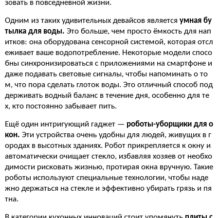
зовать в повседневной жизни.
Одним из таких удивительных девайсов является
умная бу
тылка для воды.
Это больше, чем просто ёмкость для нап
итков: она оборудована сенсорной системой, которая отсл
еживает ваше водопотребление. Некоторые модели спосо
бны синхронизироваться с приложениями на смартфоне и
даже подавать световые сигналы, чтобы напоминать о то
м, что пора сделать глоток воды. Это отличный способ под
держивать водный баланс в течение дня, особенно для те
х, кто постоянно забывает пить.
Ещё один интригующий гаджет —
роботы-уборщики для о
кон.
Эти устройства очень удобны для людей, живущих в г
ородах в высотных зданиях. Робот прикрепляется к окну и
автоматически очищает стекло, избавляя хозяев от необхо
димости рисковать жизнью, протирая окна вручную. Такие
роботы используют специальные технологии, чтобы наде
жно держаться на стекле и эффективно убирать грязь и пя
тна.
В категории кухонных инноваций стоит упомянуть
плиты с