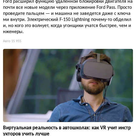
Ford расширил функцию удаленной блокировки двигателя на
почти все новые модели через приложение Ford Pass. Просто
проведите пальцем — и машина не заведется даже с ключа
ми внутри. Электрический F-150 Lightning почему-то обделил
и, но кого это волнует, когда угонщики учатся быстрее, чем и
нженеры.
Авто
15 955
Виртуальная реальность в автошколах: как VR учит инстр
укторов учить лучше