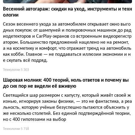
Весенний автогараж: скидки на уход, инструменты и техн
ологии
Сезон весеннего ухода за автомобилем открывает окно выго
дных покупок: от шампуней и полировочных машинок до рад
иодетекторов и CarPlay-экранов со встроенным видеорегистр
атором. Большинство предложений нацелено не на ремонт,
а на косметику и комфорт, что отражает тренд на автомобиль
как хобби. Главное — не поддаваться иллюзии экономии и н
е скупать всё подряд.
Технологии
5 303
Шаровая молния: 400 теорий, ноль ответов и почему вы
до сих пор не видели её вживую
Светящийся шар размером с капусту, который живёт своей ж
изнью, игнорируя законы физики, — это не фантастика, а реа
льность, которую учёные безуспешно пытаются объяснить у
же несколько столетий. Без единой подтверждённой теории,
но с 400 гипотезами на выбор
Технологии
5 718