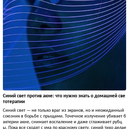
Синий свет против акне: что нужно знать о домашней све
тотерапии
Синий свет — не только враг из экранов, но и неожиданный
союзник в борьбе с прыщами. Точечное излучение убивает б
актерии акне, снимает воспаление и даже сглаживает рубц
ы. Пока все сходят с ума по красному свету, синий тихо делае