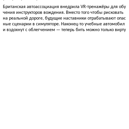
Британская автоассоциация внедрила VR-тренажёры для обу
чения инструкторов вождения. Вместо того чтобы рисковать
на реальной дороге, будущие наставники отрабатывают опас
ные сценарии в симуляторе. Наконец-то учебные автомобил
и вздохнут с облегчением — теперь бить можно только вирту
альные крылья.
Авто
15 646
Концепт-кары больше не продают будущее: бывший гла