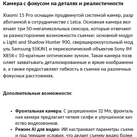
Камера с фокусом на деталях и реалистичности
Xiaomi 15 Pro оснащен продвинутой системой камер, разр
аботанной в сотрудничестве с Leica. Основная камера вкл
ючает три 50-мегапиксельных сенсора, которые отвечают
за разносторонние возможности съемки: основной модул
ь Light and Shadow Hunter 900, сверхширокоугольный мод
уль Samsung S5KJN1 и перископический объектив Sony IM
X858 с 10-кратным оптическим зумом. Такая камера позв
оляет захватывать детализированные и яркие изображени
я, а также предоставляет гибкость в съемке на различных
фокусных расстояниях.
Дополнительные возможности:
Фронтальная камера
: С разрешением 32 Мп, фронталь
ная камера предлагает четкие селфи и улучшенное кач
ество видеозвонков.
Режим AI для видео
: ИИ настраивает параметры съемк
и под текущие условия, что делает съемку видео более