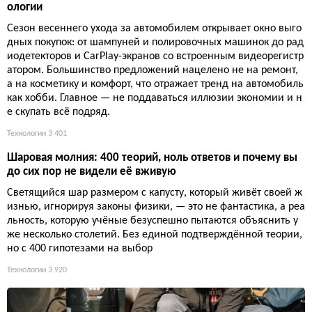
ологии
Сезон весеннего ухода за автомобилем открывает окно выго
дных покупок: от шампуней и полировочных машинок до рад
иодетекторов и CarPlay-экранов со встроенным видеорегистр
атором. Большинство предложений нацелено не на ремонт,
а на косметику и комфорт, что отражает тренд на автомобиль
как хобби. Главное — не поддаваться иллюзии экономии и н
е скупать всё подряд.
Технологии
3 401
Шаровая молния: 400 теорий, ноль ответов и почему вы
до сих пор не видели её вживую
Светящийся шар размером с капусту, который живёт своей ж
изнью, игнорируя законы физики, — это не фантастика, а реа
льность, которую учёные безуспешно пытаются объяснить у
же несколько столетий. Без единой подтверждённой теории,
но с 400 гипотезами на выбор
Технологии
3 920