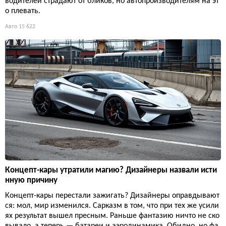
водителей страдают от бликов, но автопроизводителям на эт
о плевать.
Авто
15 622
Концепт-кары утратили магию? Дизайнеры назвали исти
нную причину
Концепт-кары перестали зажигать? Дизайнеры оправдывают
ся: мол, мир изменился. Сарказм в том, что при тех же усили
ях результат вышел пресным. Раньше фантазию ничто не ско