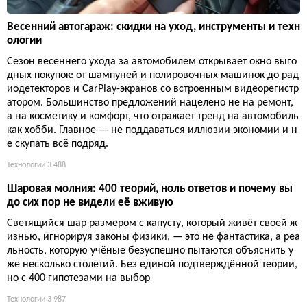
Весенний автогараж: скидки на уход, инструменты и техн
ологии
Сезон весеннего ухода за автомобилем открывает окно выго
дных покупок: от шампуней и полировочных машинок до рад
иодетекторов и CarPlay-экранов со встроенным видеорегистр
атором. Большинство предложений нацелено не на ремонт,
а на косметику и комфорт, что отражает тренд на автомобиль
как хобби. Главное — не поддаваться иллюзии экономии и н
е скупать всё подряд.
Технологии
3 488
Шаровая молния: 400 теорий, ноль ответов и почему вы
до сих пор не видели её вживую
Светящийся шар размером с капусту, который живёт своей ж
изнью, игнорируя законы физики, — это не фантастика, а реа
льность, которую учёные безуспешно пытаются объяснить у
же несколько столетий. Без единой подтверждённой теории,
но с 400 гипотезами на выбор
Технологии
3 987