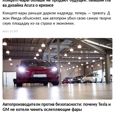
Концепт-кары больше не продают будущее: бывший гла
ва дизайна Acura о кризисе
Концепт-кары раньше дарили надежду, теперь — тревогу. Д
жон Икеда объясняет, как автопром убил свою самую творче
скую площадку из-за страха и экономии.
Авто
14 597
Автопроизводители против безопасности: почему Tesla и
GM не хотели чинить ослепляющие фары