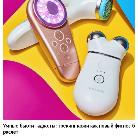
Умные бьюти-гаджеты: трекинг кожи как новый фитнес-б
раслет