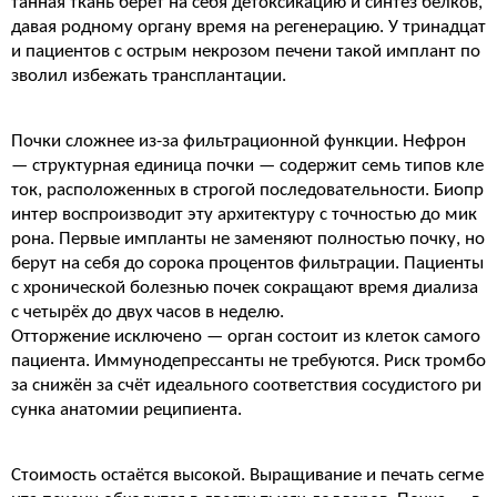
танная ткань берёт на себя детоксикацию и синтез белков,
давая родному органу время на регенерацию. У тринадцат
и пациентов с острым некрозом печени такой имплант по
зволил избежать трансплантации.
Почки сложнее из-за фильтрационной функции. Нефрон
— структурная единица почки — содержит семь типов кле
ток, расположенных в строгой последовательности. Биопр
интер воспроизводит эту архитектуру с точностью до мик
рона. Первые импланты не заменяют полностью почку, но
берут на себя до сорока процентов фильтрации. Пациенты
с хронической болезнью почек сокращают время диализа
с четырёх до двух часов в неделю.
Отторжение исключено — орган состоит из клеток самого
пациента. Иммунодепрессанты не требуются. Риск тромбо
за снижён за счёт идеального соответствия сосудистого ри
сунка анатомии реципиента.
Стоимость остаётся высокой. Выращивание и печать сегме