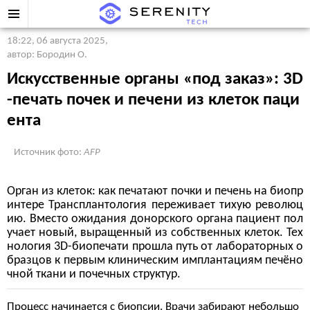
18:22, 06 августа 2025
,
автор: Бородин О.
Искусственные органы «под заказ»: 3D
-печать почек и печени из клеток паци
ента
Источник фото:
AFP
Орган из клеток: как печатают почки и печень на биопр
интере Трансплантология переживает тихую революц
ию. Вместо ожидания донорского органа пациент пол
учает новый, выращенный из собственных клеток. Тех
нология 3D-биопечати прошла путь от лабораторных о
бразцов к первым клиническим имплантациям печёно
чной ткани и почечных структур.
Процесс начинается с биопсии. Врачи забирают небольшо