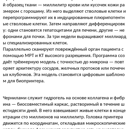
й образец ткани — миллилитр крови или кусочек кожи ра
змером с горошину. Из него выделяют стволовые клетки и
перепрограммируют их в индуцированные плюрипотентн
ые стволовые клетки. Затем направляют дифференцировк
у: одни становятся гепатоцитами для печени, другие — не
фронами для почки. За три недели выращивают миллиард
ы специализированных клеток.
Параллельно сканируют повреждённый орган пациента с
помощью МРТ и КТ высокого разрешения. Программа соз
даёт трёхмерную модель с точностью до микрона — повт
оряет архитектуру сосудов, желчных протоков или почечн
ых клубочков. Эта модель становится цифровым шаблоно
м для биопринтера.
Чернилами служит гидрогель на основе коллагена и фибр
ина — биосовместимый каркас, растворимый в течение ш
естидесяти дней. В него взвешивают живые клетки в конце
нтрации сто миллионов на миллилитр. Головка принтера
движется по координатам, откладывая микроскопические