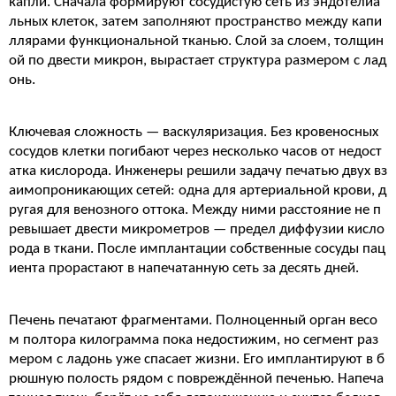
капли. Сначала формируют сосудистую сеть из эндотелиа
льных клеток, затем заполняют пространство между капи
ллярами функциональной тканью. Слой за слоем, толщин
ой по двести микрон, вырастает структура размером с лад
онь.
Ключевая сложность — васкуляризация. Без кровеносных
сосудов клетки погибают через несколько часов от недост
атка кислорода. Инженеры решили задачу печатью двух вз
аимопроникающих сетей: одна для артериальной крови, д
ругая для венозного оттока. Между ними расстояние не п
ревышает двести микрометров — предел диффузии кисло
рода в ткани. После имплантации собственные сосуды пац
иента прорастают в напечатанную сеть за десять дней.
Печень печатают фрагментами. Полноценный орган весо
м полтора килограмма пока недостижим, но сегмент раз
мером с ладонь уже спасает жизни. Его имплантируют в б
рюшную полость рядом с повреждённой печенью. Напеча