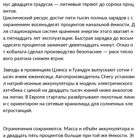
нус двадцати градусах — литиевые теряют до сорока проц
ентов.
Циклический ресурс достиг пяти тысяч полных зарядов с с
охранением восемьдесят процентов начальной ёмкости. Д
ля стационарных систем хранения энергии этого хватает н
а пятнадцать лет эксплуатации. Быстрая зарядка до восьм
идесяти процентов занимает девятнадцать минут. Отказ о
т кобальта сделал производство безопаснее — риск тепло
вого разгона снижен втрое.
Заводы в провинциях Цзянсу и Гуандун выпускают сотни т
ысяч ячеек ежемесяца. Автопроизводитель Chery установи
л натрий-ионные аккумуляторы в модель электрического
хэтчбека с ценой на двадцать тысяч юаней ниже аналогов
на литии. В Европе стартапы развёртывают пилотные лини
и с ориентиром на сетевые хранилища для солнечных эле
ктростанций.
Ограничения сохраняются. Масса и объём аккумулятора н
а двадцать пять процентов больше при той же ёмкости. Эт