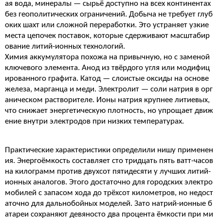
ая вода, минералы — сырьё доступно на всех континентах
без геополитических ограничений. Добыча не требует глуб
оких шахт или сложной переработки. Это устраняет узкие
места цепочек поставок, которые сдерживают масштабир
ование литий-ионных технологий.
Химия аккумулятора похожа на привычную, но с заменой
ключевого элемента. Анод из твёрдого угля или модифиц
ированного графита. Катод — слоистые оксиды на основе
железа, марганца и меди. Электролит — соли натрия в орг
аническом растворителе. Ионы натрия крупнее литиевых,
что снижает энергетическую плотность, но упрощает движ
ение внутри электродов при низких температурах.
Практические характеристики определили нишу применен
ия. Энергоёмкость составляет сто тридцать пять ватт-часов
на килограмм против двухсот пятидесяти у лучших литий-
ионных аналогов. Этого достаточно для городских электро
мобилей с запасом хода до трёхсот километров, но недост
аточно для дальнобойных моделей. Зато натрий-ионные б
атареи сохраняют девяносто два процента ёмкости при ми