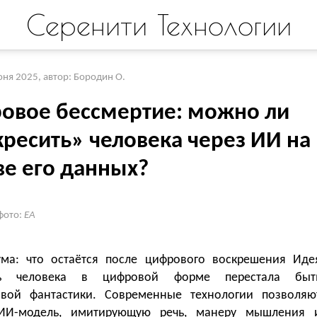
Серенити Технологии
юня 2025
,
автор: Бородин О.
овое бессмертие: можно ли
кресить» человека через ИИ на
ве его данных?
фото:
EA
ума: что остаётся после цифрового воскрешения Иде
ть человека в цифровой форме перестала быт
ивой фантастики. Современные технологии позволяю
 ИИ-модель, имитирующую речь, манеру мышления 