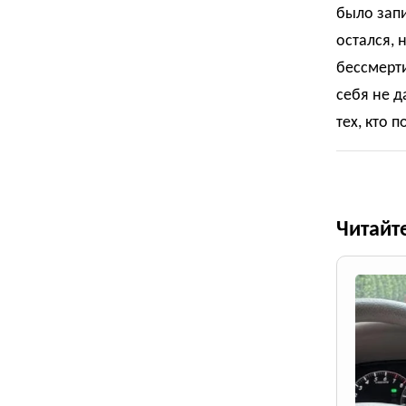
было запи
остался, 
бессмерти
себя не д
тех, кто 
Читайт