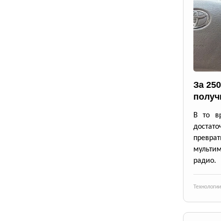
За 25
получ
В то в
достато
превр
мульти
радио.
Технологии