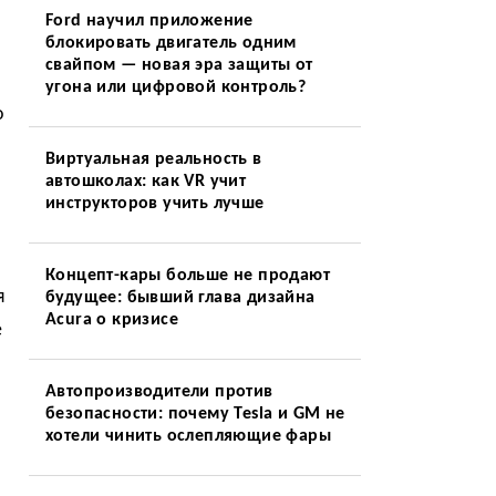
Ford научил приложение
блокировать двигатель одним
свайпом — новая эра защиты от
угона или цифровой контроль?
о
Виртуальная реальность в
автошколах: как VR учит
инструкторов учить лучше
Концепт-кары больше не продают
я
будущее: бывший глава дизайна
Acura о кризисе
е
Автопроизводители против
безопасности: почему Tesla и GM не
хотели чинить ослепляющие фары
о