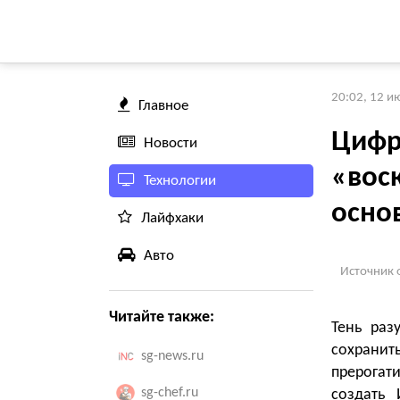
20:02, 12 и
Главное
Цифр
Новости
«вос
Технологии
осно
Лайфхаки
Авто
Источник 
Читайте также:
Тень раз
сохрани
sg-news.ru
прерогат
sg-chef.ru
создать