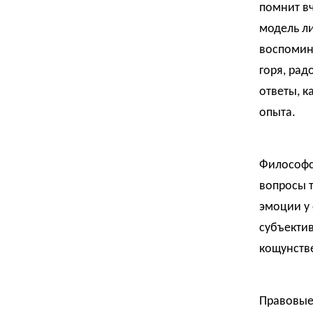
помнит вч
модель л
воспомин
горя, рад
ответы, к
опыта.
Философск
вопросы т
эмоции у 
субъектив
кощунств
Правовые