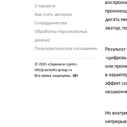
воспроизв
О проекте
произнош
Как стать автором
десять ми
Сотрудничество
аватар, 
Обработка персональных
данных
Пользовательское соглашение
Результат
«цифровы
© ООО «Серенити групп»
или проек
info@serenity-group.ru
в характ
Все права защищены.
18+
эффект си
незаконч
Но внутри
непрерыв