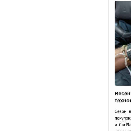
Весен
техно
Сезон 
покупок
и CarPl