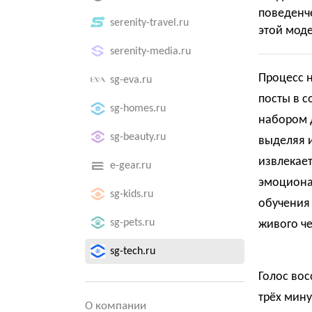
поведенче
serenity-travel.ru
этой моде
serenity-media.ru
Процесс н
sg-eva.ru
посты в с
sg-homes.ru
набором д
sg-beauty.ru
выделяя 
извлекает
e-gear.ru
эмоциона
sg-kids.ru
обучения 
sg-pets.ru
живого че
sg-tech.ru
Голос вос
трёх мину
О компании