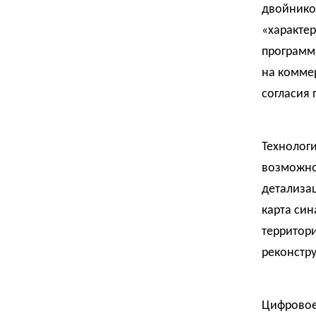
двойником
«характер
программа
на комме
согласия 
Технолог
возможно,
детализа
карта син
территори
реконстру
Цифровое 