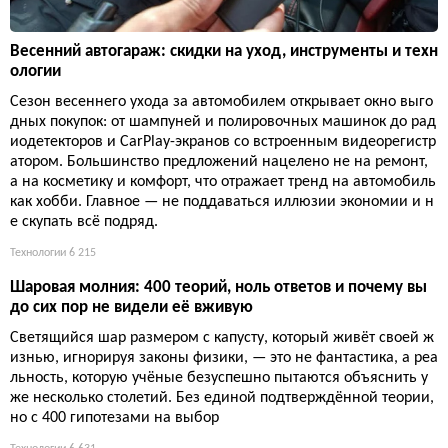
Весенний автогараж: скидки на уход, инструменты и техн
ологии
Сезон весеннего ухода за автомобилем открывает окно выго
дных покупок: от шампуней и полировочных машинок до рад
иодетекторов и CarPlay-экранов со встроенным видеорегистр
атором. Большинство предложений нацелено не на ремонт,
а на косметику и комфорт, что отражает тренд на автомобиль
как хобби. Главное — не поддаваться иллюзии экономии и н
е скупать всё подряд.
Технологии
6 215
Шаровая молния: 400 теорий, ноль ответов и почему вы
до сих пор не видели её вживую
Светящийся шар размером с капусту, который живёт своей ж
изнью, игнорируя законы физики, — это не фантастика, а реа
льность, которую учёные безуспешно пытаются объяснить у
же несколько столетий. Без единой подтверждённой теории,
но с 400 гипотезами на выбор