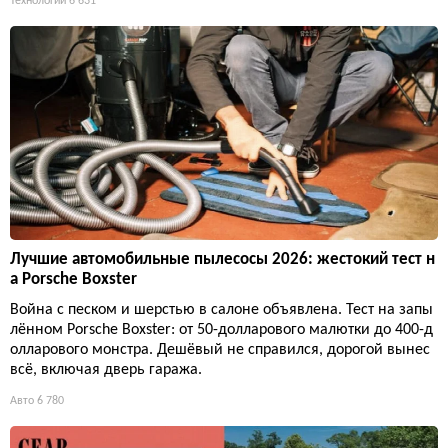
Технологии
6 631
Лучшие автомобильные пылесосы 2026: жестокий тест н
а Porsche Boxster
Война с песком и шерстью в салоне объявлена. Тест на запы
лённом Porsche Boxster: от 50-долларового малютки до 400-д
олларового монстра. Дешёвый не справился, дорогой вынес
всё, включая дверь гаража.
Авто
6 780