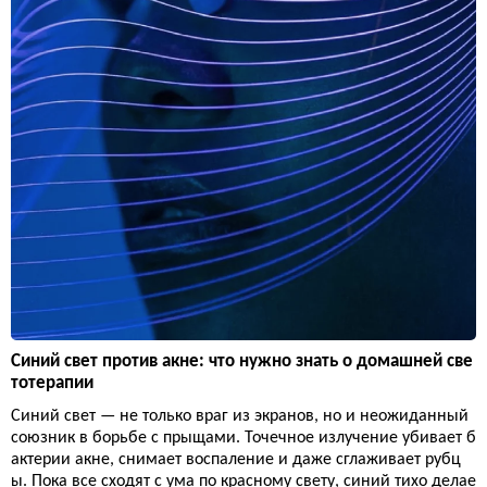
Синий свет против акне: что нужно знать о домашней све
тотерапии
Синий свет — не только враг из экранов, но и неожиданный
союзник в борьбе с прыщами. Точечное излучение убивает б
актерии акне, снимает воспаление и даже сглаживает рубц
ы. Пока все сходят с ума по красному свету, синий тихо делае