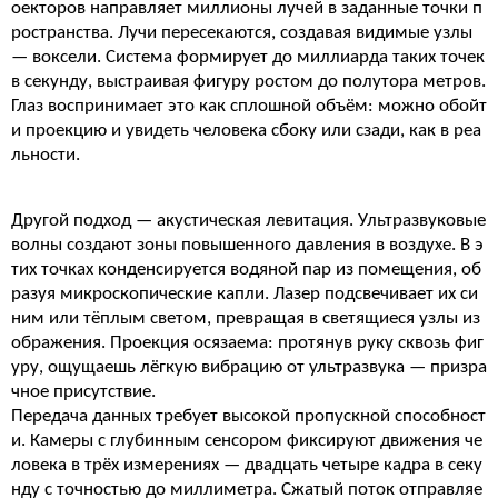
оекторов направляет миллионы лучей в заданные точки п
ространства. Лучи пересекаются, создавая видимые узлы
— воксели. Система формирует до миллиарда таких точек
в секунду, выстраивая фигуру ростом до полутора метров.
Глаз воспринимает это как сплошной объём: можно обойт
и проекцию и увидеть человека сбоку или сзади, как в реа
льности.
Другой подход — акустическая левитация. Ультразвуковые
волны создают зоны повышенного давления в воздухе. В э
тих точках конденсируется водяной пар из помещения, об
разуя микроскопические капли. Лазер подсвечивает их си
ним или тёплым светом, превращая в светящиеся узлы из
ображения. Проекция осязаема: протянув руку сквозь фиг
уру, ощущаешь лёгкую вибрацию от ультразвука — призра
чное присутствие.
Передача данных требует высокой пропускной способност
и. Камеры с глубинным сенсором фиксируют движения че
ловека в трёх измерениях — двадцать четыре кадра в секу
нду с точностью до миллиметра. Сжатый поток отправляе