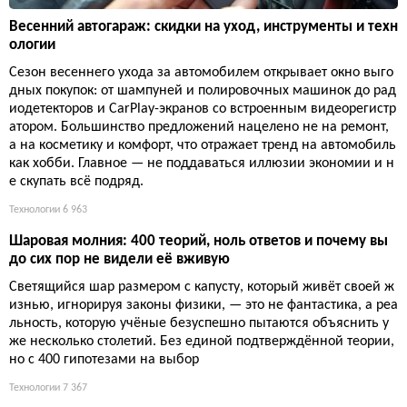
Весенний автогараж: скидки на уход, инструменты и техн
ологии
Сезон весеннего ухода за автомобилем открывает окно выго
дных покупок: от шампуней и полировочных машинок до рад
иодетекторов и CarPlay-экранов со встроенным видеорегистр
атором. Большинство предложений нацелено не на ремонт,
а на косметику и комфорт, что отражает тренд на автомобиль
как хобби. Главное — не поддаваться иллюзии экономии и н
е скупать всё подряд.
Технологии
6 963
Шаровая молния: 400 теорий, ноль ответов и почему вы
до сих пор не видели её вживую
Светящийся шар размером с капусту, который живёт своей ж
изнью, игнорируя законы физики, — это не фантастика, а реа
льность, которую учёные безуспешно пытаются объяснить у
же несколько столетий. Без единой подтверждённой теории,
но с 400 гипотезами на выбор
Технологии
7 367