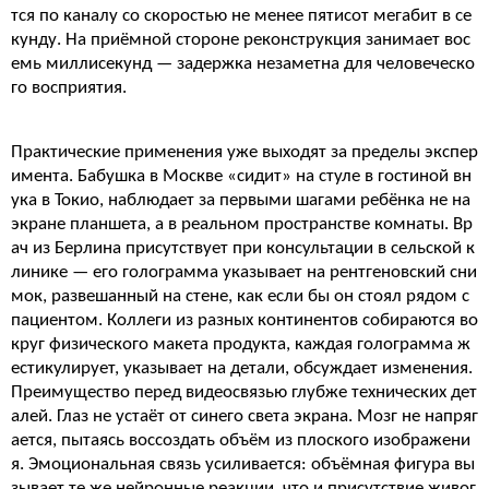
тся по каналу со скоростью не менее пятисот мегабит в се
кунду. На приёмной стороне реконструкция занимает вос
емь миллисекунд — задержка незаметна для человеческо
го восприятия.
Практические применения уже выходят за пределы экспер
имента. Бабушка в Москве «сидит» на стуле в гостиной вн
ука в Токио, наблюдает за первыми шагами ребёнка не на
экране планшета, а в реальном пространстве комнаты. Вр
ач из Берлина присутствует при консультации в сельской к
линике — его голограмма указывает на рентгеновский сни
мок, развешанный на стене, как если бы он стоял рядом с
пациентом. Коллеги из разных континентов собираются во
круг физического макета продукта, каждая голограмма ж
естикулирует, указывает на детали, обсуждает изменения.
Преимущество перед видеосвязью глубже технических дет
алей. Глаз не устаёт от синего света экрана. Мозг не напряг
ается, пытаясь воссоздать объём из плоского изображени
я. Эмоциональная связь усиливается: объёмная фигура вы
зывает те же нейронные реакции, что и присутствие живог