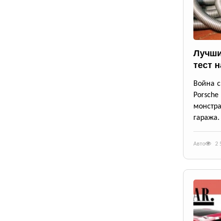
Лучши
тест н
Война с
Porsche
монстра
гаража.
Авто
2 