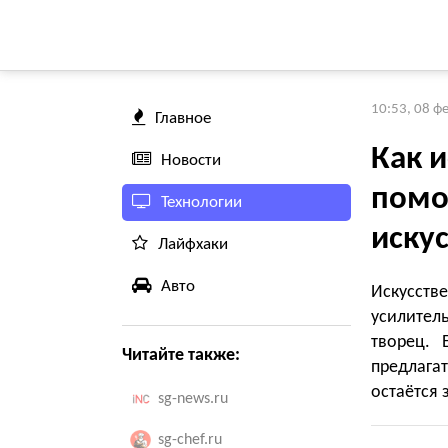
10:53, 08 ф
Главное
Как 
Новости
помо
Технологии
искус
Лайфхаки
Авто
Искусств
усилител
творец. 
Читайте также:
предлага
остаётся 
sg-news.ru
sg-chef.ru