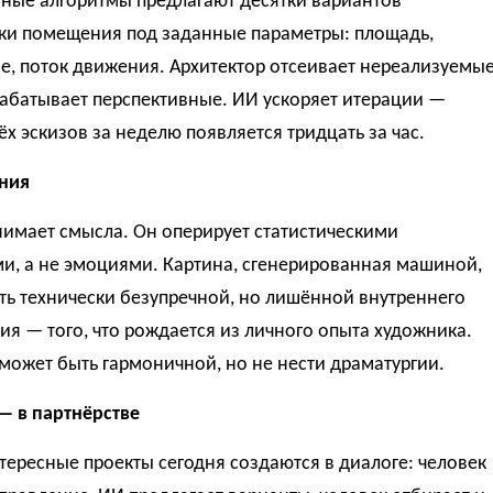
вные алгоритмы предлагают десятки вариантов
ки помещения под заданные параметры: площадь,
е, поток движения. Архитектор отсеивает нереализуемы
рабатывает перспективные. ИИ ускоряет итерации —
ёх эскизов за неделю появляется тридцать за час.
ния
нимает смысла. Он оперирует статистическими
и, а не эмоциями. Картина, сгенерированная машиной,
ть технически безупречной, но лишённой внутреннего
я — того, что рождается из личного опыта художника.
ожет быть гармоничной, но не нести драматургии.
— в партнёрстве
ересные проекты сегодня создаются в диалоге: человек