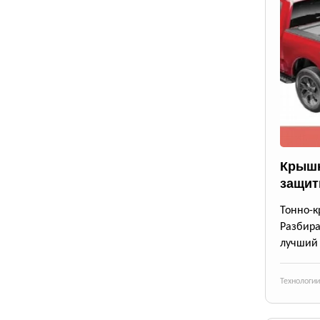
Крышк
защит
Тонно-
Разбир
лучший 
Технологии