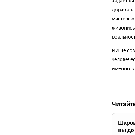
задаёт на
дорабатыв
мастерско
живопись,
реальност
ИИ не соз
человечес
именно в
Читайт
Шаров
вы до