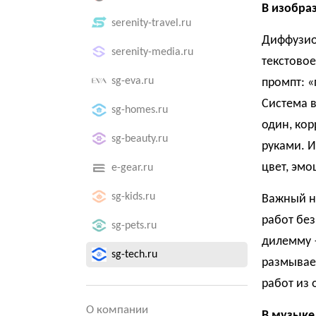
В изобра
serenity-travel.ru
Диффузион
serenity-media.ru
текстовое
sg-eva.ru
промпт: «
Система 
sg-homes.ru
один, кор
sg-beauty.ru
руками. И
цвет, эмо
e-gear.ru
sg-kids.ru
Важный н
работ без
sg-pets.ru
дилемму 
sg-tech.ru
размывае
работ из
О компании
В музыке