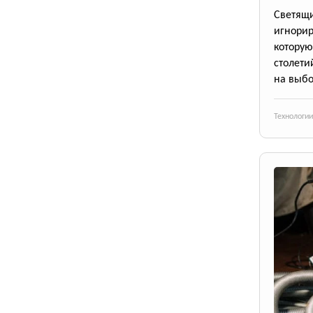
Светящи
игнори
котору
столети
на выб
Технологии