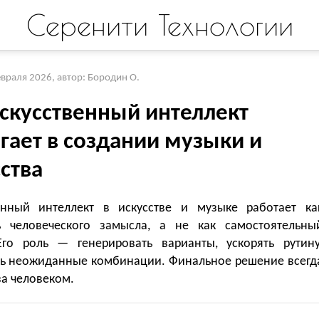
Серенити Технологии
евраля 2026
,
автор: Бородин О.
искусственный интеллект
гает в создании музыки и
ства
енный интеллект в искусстве и музыке работает ка
ь человеческого замысла, а не как самостоятельны
Его роль — генерировать варианты, ускорять рутину
ть неожиданные комбинации. Финальное решение всегд
за человеком.