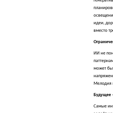
Генерати
планиров
освещени
идеи, до
вместо тр
Ограниче
ИИ не по
паттернам
может бы
напряжени
Мелодия м
Будущее 
Самые инт