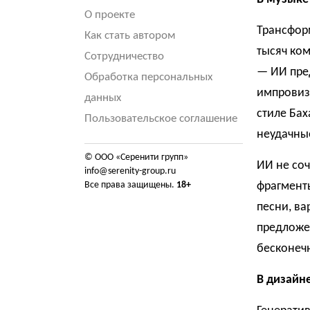
О проекте
Трансфор
Как стать автором
тысяч ко
Сотрудничество
— ИИ пре
Обработка персональных
импровиз
данных
стиле Бах
Пользовательское соглашение
неудачны
© ООО «Серенити групп»
ИИ не соч
info@serenity-group.ru
Все права защищены.
18+
фрагменты
песни, ва
предложен
бесконеч
В дизайне