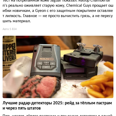
Тест на потрёпанной коже Jaguar показал: набор Chamberlai
n's реально оживляет старую кожу, Chemical Guys прощает ош
ибки новичкам, а Gyeon с его защитным покрытием оставляе
т липкость. Главное — не просто вычистить грязь, а не пересу
шить материал.
Авто
5 654
Лучшие радар-детекторы 2025: рейд за тёплым пастрам
и через пять штатов