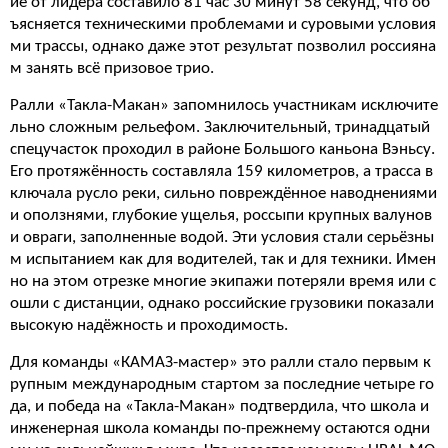
ие от лидера составило 81 час 30 минут 58 секунд, что об
ъясняется техническими проблемами и суровыми условия
ми трассы, однако даже этот результат позволил россияна
м занять всё призовое трио.
Ралли «Такла-Макан» запомнилось участникам исключите
льно сложным рельефом. Заключительный, тринадцатый
спецучасток проходил в районе Большого каньона Вэньсу.
Его протяжённость составляла 159 километров, а трасса в
ключала русло реки, сильно повреждённое наводнениями
и оползнями, глубокие ущелья, россыпи крупных валунов
и овраги, заполненные водой. Эти условия стали серьёзны
м испытанием как для водителей, так и для техники. Имен
но на этом отрезке многие экипажи потеряли время или с
ошли с дистанции, однако российские грузовики показали
высокую надёжность и проходимость.
Для команды «КАМАЗ-мастер» это ралли стало первым к
рупным международным стартом за последние четыре го
да, и победа на «Такла-Макан» подтвердила, что школа и
инженерная школа команды по-прежнему остаются одни