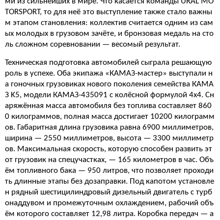
ми из сильнейших в мире. Что касается команды URAL MO
TORSPORT, то для неё это выступление также стало важны
м этапом становления: коллектив считается одним из сам
ых молодых в грузовом зачёте, и бронзовая медаль на сто
ль сложном соревновании — весомый результат.
Техническая подготовка автомобилей сыграла решающую
роль в успехе. Оба экипажа «КАМАЗ-мастер» выступали н
а гоночных грузовиках нового поколения семейства КАМА
З K5, модели КАМАЗ-435091 с колёсной формулой 4х4. Сн
аряжённая масса автомобиля без топлива составляет 860
0 килограммов, полная масса достигает 10200 килограмм
ов. Габаритная длина грузовика равна 6900 миллиметров,
ширина — 2550 миллиметров, высота — 3300 миллиметр
ов. Максимальная скорость, которую способен развить эт
от грузовик на спецучастках, — 165 километров в час. Объ
ём топливного бака — 950 литров, что позволяет проходи
ть длинные этапы без дозаправки. Под капотом установле
н рядный шестицилиндровый дизельный двигатель с турб
онаддувом и промежуточным охлаждением, рабочий объ
ём которого составляет 12,98 литра. Коробка передач — а