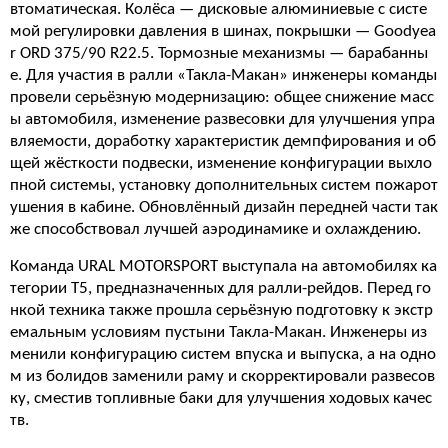
втоматическая. Колёса — дисковые алюминиевые с систе
мой регулировки давления в шинах, покрышки — Goodyea
r ORD 375/90 R22.5. Тормозные механизмы — барабанны
е. Для участия в ралли «Такла-Макан» инженеры команды
провели серьёзную модернизацию: общее снижение масс
ы автомобиля, изменение развесовки для улучшения упра
вляемости, доработку характеристик демпфирования и об
щей жёсткости подвески, изменение конфигурации выхло
пной системы, установку дополнительных систем пожарот
ушения в кабине. Обновлённый дизайн передней части так
же способствовал лучшей аэродинамике и охлаждению.
Команда URAL MOTORSPORT выступала на автомобилях ка
тегории Т5, предназначенных для ралли-рейдов. Перед го
нкой техника также прошла серьёзную подготовку к экстр
емальным условиям пустыни Такла-Макан. Инженеры из
менили конфигурацию систем впуска и выпуска, а на одно
м из болидов заменили раму и скорректировали развесов
ку, сместив топливные баки для улучшения ходовых качес
тв.