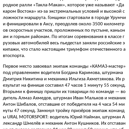
родное ралли «Такла-Макан», которое уже называют «Да
каром Востока» из-за экстремальных условий и высокой с
ложности маршрута. Гонщики стартовали в городе Урумчи
и финишировали в Аксу, преодолев около 3500 километр
ов скоростных участков, проложенных по пустыне, каньон
ам и горным районам. По итогам соревнования в классе г
рузовых автомобилей весь пьедестал заняли российские э
кипажи, что стало настоящим триумфом отечественного а
втоспорта.
Первое место завоевал экипаж команды «КАМАЗ-мастер»
под управлением водителя Богдана Каримова, штурмана
Дмитрия Никитина и механика Ильгиза Ахметзянова. Их р
езультат на финише составил 47 часов 1 минуту 55 секунд.
Вторыми к финишу пришли их товарищи по команде — во
дитель Алмаз Ахмедов, штурман Иван Мальков и механик
Антон Шибалов, отставшие от победителя на 4 часа 54 ми
нуты 47 секунд. Замкнул тройку призёров экипаж команд
ы URAL MOTORSPORT: водитель Юрий Найман, штурман А
лександр Шмелёв и механик Антон Кушников. Их отставан