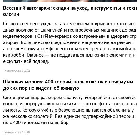
Весенний автогараж: скидки на уход, инструменты и техн
ологии
Сезон весеннего ухода за автомобилем открывает окно выго
дных покупок: от шампуней и полировочных машинок до рад
иодетекторов и CarPlay-экранов со встроенным видеорегистр
атором. Большинство предложений нацелено не на ремонт,
а на косметику и комфорт, что отражает тренд на автомобиль
как хобби. Главное — не поддаваться иллюзии экономии и н
е скупать всё подряд.
Технологии
4 464
Шаровая молния: 400 теорий, ноль ответов и почему вы
до сих пор не видели её вживую
Светящийся шар размером с капусту, который живёт своей ж
изнью, игнорируя законы физики, — это не фантастика, а реа
льность, которую учёные безуспешно пытаются объяснить у
же несколько столетий. Без единой подтверждённой теории,
но с 400 гипотезами на выбор
Технологии
4 898