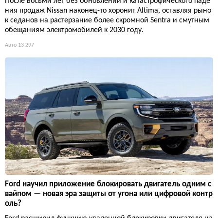
После восьми лет без обновлений и катастрофического паде
ния продаж Nissan наконец-то хоронит Altima, оставляя рыно
к седанов на растерзание более скромной Sentra и смутным
обещаниям электромобилей к 2030 году.
Авто
13 297
Ford научил приложение блокировать двигатель одним с
вайпом — новая эра защиты от угона или цифровой контр
оль?