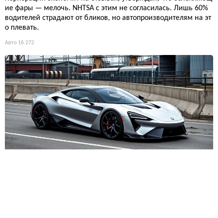
ие фары — мелочь. NHTSA с этим не согласилась. Лишь 60%
водителей страдают от бликов, но автопроизводителям на эт
о плевать.
Авто
16 272
Концепт-кары утратили магию? Дизайнеры назвали исти
нную причину
Концепт-кары перестали зажигать? Дизайнеры оправдывают
ся: мол, мир изменился. Сарказм в том, что при тех же усили