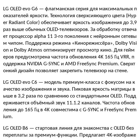
LG OLED evo G6 — флагманская серия для максимальных п
оказателей яркости. Технология сверхсияющего цвета (Hyp
er Radiant Color) обеспечивает яркость изображения до 3,9
раз выше обычных OLED-телевизоров. За обработку отвеча
ет процессор alpha 11 3-го поколения с нейронным сетевы
м чипом. Поддержка режима «Кинорежиссёра», Dolby Visi
on и Dolby Atmos оптимизирует просмотр кино. Для гейм
еров предусмотрена частота обновления 4K 165 Гц VRR, п
оддержка NVIDIA G-SYNC и AMD FreeSync Premium. Сверхт
онкий дизайн позволяет закрепить телевизор на стене.
LG OLED evo C6 — модель премиум-класса с фокусом на к
ачество изображения и звука. Пиковая яркость матрицы в
ыше в 3,2 раза по сравнению со стандартными OLED. Подд
ерживается объёмный звук 11.1.2 каналов. Частота обнов
ления до 165 Гц в 4K совместима с G-SYNC и FreeSync Prem
ium.
LG OLED B6 — стартовая линия для знакомства с OLED без
переплаты за премиум-функции. Предлагает 4K-изображе