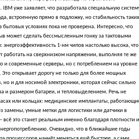
. IBM уже заявляет, что разработала специальную систем
да, встроенную прямо в подложку, но стабильность таки
 бытовых условиях пока не проверена. Интересно, что
рыв может сделать бессмысленным гонку за тактовыми
: энергоэффективность 1-нм чипов настолько высока, что
т работать на сверхнизком напряжении, выполняя те же
то и современные серверы, но с потреблением на уровне
 Это открывает дорогу не только для более мощных
, но и для носимой электроники, которая сейчас сильно
а и размером батареи, и тепловыделением. Речь не
часах или кольцах: медицинские имплантаты, работающи
з замены, умные метки для логистики или датчики в
 всё это станет реальным именно благодаря плотности 
энергопотреблению. Очевидно, что в ближайшие годы
ра процессоров начнёт меняться ещё быстрее, а сами