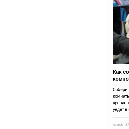
Как с
компо
Собери 
комнаты
креплен
уедет в 
Авто
17