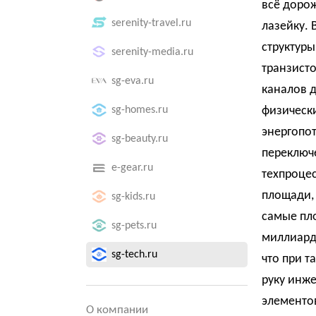
всё дорож
serenity-travel.ru
лазейку. 
структур
serenity-media.ru
транзисто
sg-eva.ru
каналов д
sg-homes.ru
физически
энергопо
sg-beauty.ru
переключе
e-gear.ru
техпроцес
площади, 
sg-kids.ru
самые пл
sg-pets.ru
миллиардо
sg-tech.ru
что при т
руку инж
элементов
О компании