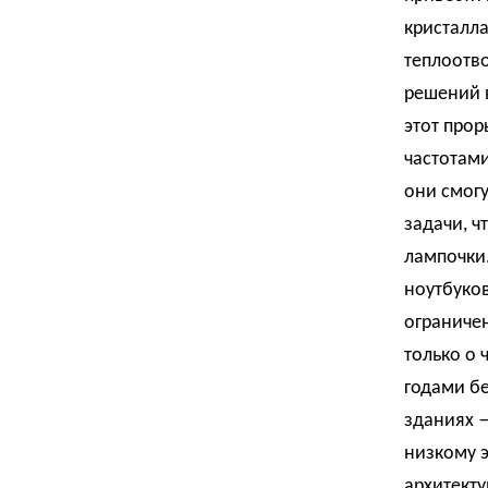
кристалла
теплоотво
решений в
этот про
частотами
они смогу
задачи, ч
лампочки.
ноутбуков
ограничен
только о 
годами бе
зданиях —
низкому 
архитекту