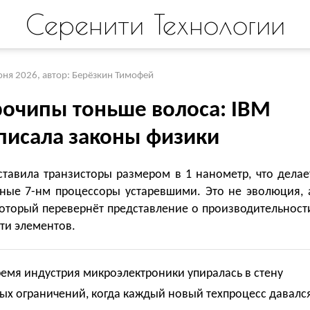
Серенити Технологии
юня 2026
,
автор: Берёзкин Тимофей
очипы тоньше волоса: IBM
писала законы физики
ставила транзисторы размером в 1 нанометр, что делае
ные 7-нм процессоры устаревшими. Это не эволюция, 
который перевернёт представление о производительност
ти элементов.
емя индустрия микроэлектроники упиралась в стену
ых ограничений, когда каждый новый техпроцесс давалс