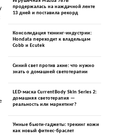
Игрушечная Mazda 787B
продержалась на наждачной ленте
у
13 дней и поставила рекорд
х
Консолидация тюнинг-индустрии:
Hondata переходит к владельцам
Cobb и Ecutek
Синий свет против акне: что нужно
знать о домашней светотерапии
LED-маска CurrentBody Skin Series 2:
домашняя светотерапия —
е
реальность или маркетинг?
и
Умные бьюти-гаджеты: трекинг кожи
как новый фитнес-браслет