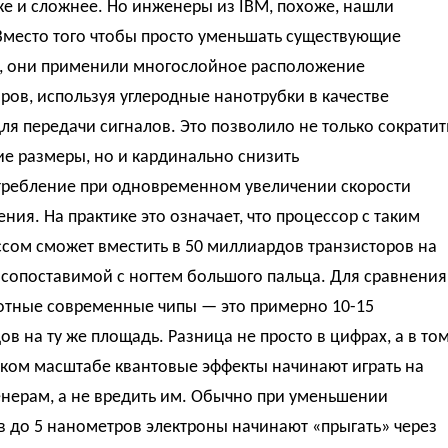
е и сложнее. Но инженеры из IBM, похоже, нашли
Вместо того чтобы просто уменьшать существующие
ы, они применили многослойное расположение
ров, используя углеродные нанотрубки в качестве
ля передачи сигналов. Это позволило не только сократит
е размеры, но и кардинально снизить
требление при одновременном увеличении скорости
ния. На практике это означает, что процессор с таким
сом сможет вместить в 50 миллиардов транзисторов на
сопоставимой с ногтем большого пальца. Для сравнения
отные современные чипы — это примерно 10-15
в на ту же площадь. Разница не просто в цифрах, а в том
аком масштабе квантовые эффекты начинают играть на
енерам, а не вредить им. Обычно при уменьшении
 до 5 нанометров электроны начинают «прыгать» через