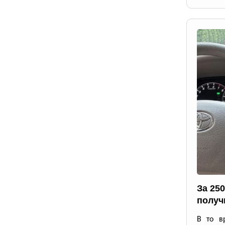
За 25
получ
В то в