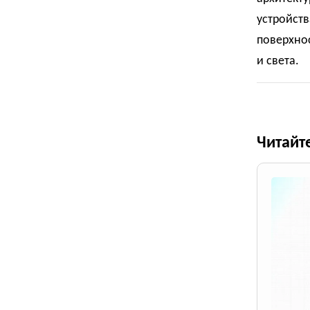
устройст
поверхнос
и света.
Читайт