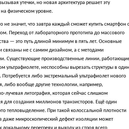
вызывая утечки, но новая архитектура решает эту
 на физическом уровне.
о не значит, что завтра каждый сможет купить смартфон 
ом. Переход от лабораторного прототипа до массового
тва — это путь длиной минимум в пять лет. Основные
 связаны не с самим дизайном, а с методами
ии. Существующие производственные линии, работающи
ом ультрафиолете, неспособны вырезать структуры в оди
 Потребуется либо экстремальный ультрафиолет нового
, либо вообще другие технологии, например,
о-лучевая литография, которая сейчас слишком
я для создания миллионов транзисторов. Ещё один
то тепловыделение. При такой колоссальной плотности
в даже микроскопический дефект изоляции может
к локальному перегреву и выходу из строя всего