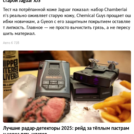
старой Jaguar XJS
Тест на потрёпанной коже Jaguar показал: набор Chamberlai
n's реально оживляет старую кожу, Chemical Guys прощает ош
ибки новичкам, а Gyeon с его защитным покрытием оставляе
т липкость. Главное — не просто вычистить грязь, а не пересу
шить материал.
Авто
6 728
Лучшие радар-детекторы 2025: рейд за тёплым пастрам