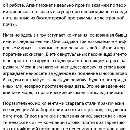
ой работе. Агент может идеально пройти экзамен по теор
ии финансов, но впасть в ступор при необходимости соеди
нить данные из бухгалтерской программы и электронной
почты.
Именно здесь в игру вступает компания, основанная бывш
ими исследователями. Они создают так называемые «циф
ровые миры» — точные копии реальных веб-сайтов и кор
поративных систем. В этих виртуальных песочницах агенто
в не просто тестируют, а подвергают настоящим стресс-наг
рузкам. Механизм напоминает дрессировку: система возн
аграждает нейросеть за удачное выполнение многошагово
й задачи и штрафует за каждую ошибку, будь то потеря да
нных или неверно проставленная дата. Это не академичес
кий бенчмарк, а практический экзамен с последствиями.
Поразительно, но клиентами стартапа стали практически
все ведущие AI-лаборатории и сотни стартапов, создающи
х агентов. Спрос на такие испытания описывается как «поч
ти ненасытный» — компании готовы платить за гарантию,
что их цифровой помощник не перепутает адрес доставки