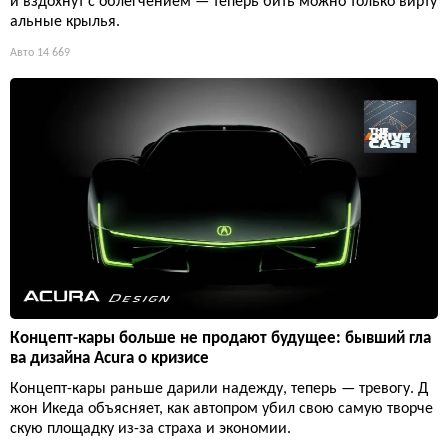
и вздохнут с облегчением — теперь бить можно только вирту
альные крылья.
Авто
14 669
Концепт-кары больше не продают будущее: бывший гла
ва дизайна Acura о кризисе
Концепт-кары раньше дарили надежду, теперь — тревогу. Д
жон Икеда объясняет, как автопром убил свою самую творче
скую площадку из-за страха и экономии.