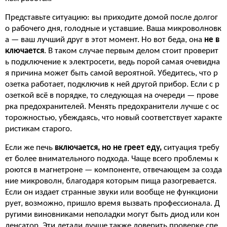
Представьте ситуацию: вы приходите домой после долгог
о рабочего дня, голодные и уставшие. Ваша микроволновк
а — ваш лучший друг в этот момент. Но вот беда, она
не в
ключается
. В таком случае первым делом стоит проверит
ь подключение к электросети, ведь порой самая очевидна
я причина может быть самой вероятной. Убедитесь, что р
озетка работает, подключив к ней другой прибор. Если с р
озеткой всё в порядке, то следующая на очереди — прове
рка предохранителей. Менять предохранители лучше с ос
торожностью, убеждаясь, что новый соответствует характе
ристикам старого.
Если же печь
включается, но не греет еду,
ситуация требу
ет более внимательного подхода. Чаще всего проблемы к
роются в магнетроне — компоненте, отвечающем за созда
ние микроволн, благодаря которым пища разогревается.
Если он издает странные звуки или вообще не функциони
рует, возможно, пришло время вызвать профессионала. Д
ругими виновниками неполадки могут быть диод или кон
денсатор. Эти детали лучше также доверить проверке спе