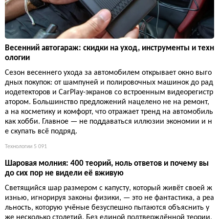
Весенний автогараж: скидки на уход, инструменты и техн
ологии
Сезон весеннего ухода за автомобилем открывает окно выго
дных покупок: от шампуней и полировочных машинок до рад
иодетекторов и CarPlay-экранов со встроенным видеорегистр
атором. Большинство предложений нацелено не на ремонт,
а на косметику и комфорт, что отражает тренд на автомобиль
как хобби. Главное — не поддаваться иллюзии экономии и н
е скупать всё подряд.
Технологии
5 091
Шаровая молния: 400 теорий, ноль ответов и почему вы
до сих пор не видели её вживую
Светящийся шар размером с капусту, который живёт своей ж
изнью, игнорируя законы физики, — это не фантастика, а реа
льность, которую учёные безуспешно пытаются объяснить у
же несколько столетий. Без единой подтверждённой теории,