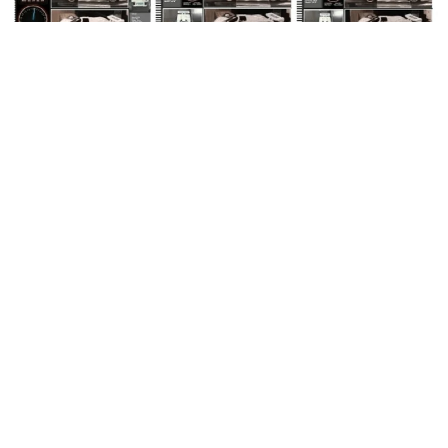
Игрушечная Mazda 787B продержалась на наждачной ле
нте 13 дней и поставила рекорд
Тринадцать суток бесконечного вращения, 526 реальных мил
ь и 33 689 масштабных — крошечный прототип пережил собс
твенные габариты и превратился в чёрный комок грязи. Кто
следующий?
Авто
8 696