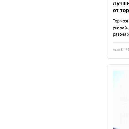
Лучши
от то
Тормозн
усилий.
разочар
Авто
74