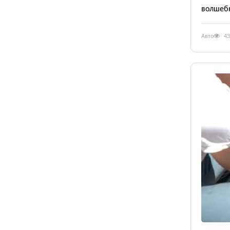
волшеб
Авто
43