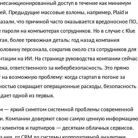
 несанкционированный доступ в течение как минимум
ей. Предыдущие массовые взломы, например, Plaid и
оказали, что причиной часто оказывается вредоносное ПО,
пароли на компьютерах сотрудников. Но в случае с Klue
угая, более тревожная деталь: год назад компания
оловину персонала, сократив около ста сотрудников для
тации на ИИ. На странице руководства компании сейчас
ека, ответственного за кибербезопасность. Это прямо
 на возможную проблему: когда стартап в погоне за
ностью сокращает операционные расходы, безопасность
адает одной из первых.
ом — яркий симптом системной проблемы современной
и. Компании доверяют свою самую ценную информацию
 клиентов и партнеров — десяткам облачных сервисов.
 них, от CRM до системы корпоративной аналитики,