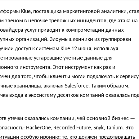
тформы Klue, поставщика маркетинговой аналитики, ста
 звеном в цепочке тревожных инцидентов, где атака на
ровайдера услуг приводит к компрометации данных
рупных организаций. Злоумышленники из группировки
лучили доступ к системам Klue 12 июня, используя
етированные устаревшие учетные данные для
онного инструмента. Этот инструмент как раз и
чен для того, чтобы клиенты могли подключать к сервису
чные хранилища, включая Salesforce. Таким образом,
чка входа в экосистему десятков компаний оказалась по
тв утечки оказались компании, чей основной бизнес —
пасность: HackerOne, Recorded Future, Snyk, Tanium. Это
итуации особую иронию: те, кто должен предотвращать