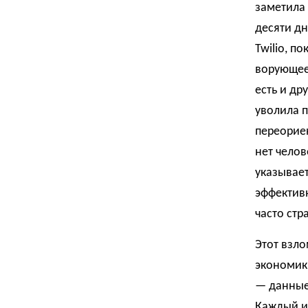
заметила
десяти дн
Twilio, п
ворующее 
есть и др
уволила п
переориен
нет челов
указывает
эффектив
часто стр
Этот взл
экономик
— данные
Каждый из