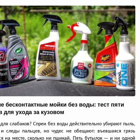
е бесконтактные мойки без воды: тест пяти
в для ухода за кузовом
для слабаков? Спреи без воды действительно убирают пыль,
 и следы пальцев, но чудес не обещают: въевшаяся грязь
ся на месте, сколько ни пшикай. Пять бутылок — и ни одной