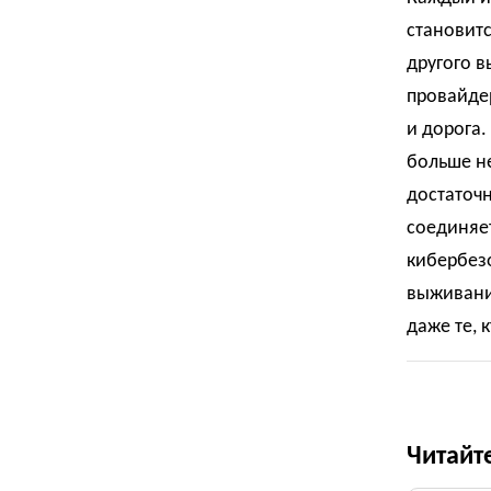
становитс
другого в
провайдер
и дорога.
больше н
достаточн
соединяет
кибербезо
выживания
даже те, 
Читайт