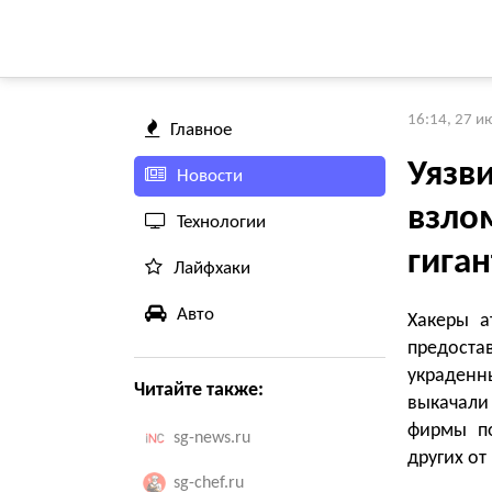
16:14, 27 и
Главное
Уязв
Новости
взло
Технологии
гига
Лайфхаки
Авто
Хакеры а
предоста
украден
Читайте также:
выкачали
фирмы по
sg-news.ru
других от
sg-chef.ru