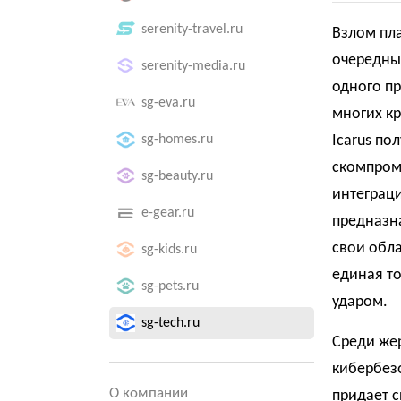
serenity-travel.ru
Взлом пла
очередным
serenity-media.ru
одного п
sg-eva.ru
многих к
sg-homes.ru
Icarus по
скомпром
sg-beauty.ru
интеграци
e-gear.ru
предназна
свои обла
sg-kids.ru
единая то
sg-pets.ru
ударом.
sg-tech.ru
Среди жер
кибербезо
О компании
придает с