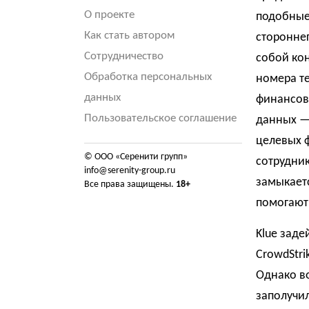
О проекте
подобные
Как стать автором
сторонне
Сотрудничество
собой ко
Обработка персональных
номера те
данных
финансов
Пользовательское соглашение
данных —
целевых ф
© ООО «Серенити групп»
сотрудник
info@serenity-group.ru
замыкаетс
Все права защищены.
18+
помогают
Klue зад
CrowdStri
Однако в
заполучил