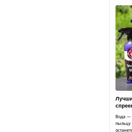
Лучши
спрее
Вода — 
пыльцу
останет