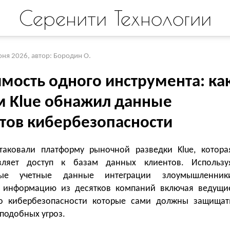
Серенити Технологии
юня 2026
,
автор: Бородин О.
имость одного инструмента: ка
м Klue обнажил данные
нтов кибербезопасности
таковали платформу рыночной разведки Klue, котора
вляет доступ к базам данных клиентов. Использу
ные учетные данные интеграции злоумышленник
 информацию из десятков компаний включая ведущи
 кибербезопасности которые сами должны защищат
 подобных угроз.