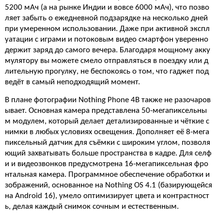
5200 мАч (а на рынке Индии и вовсе 6000 мАч), что позво
ляет забыть о ежедневной подзарядке на несколько дней
при умеренном использовании. Даже при активной экспл
уатации с играми и потоковым видео смартфон уверенно
держит заряд до самого вечера. Благодаря мощному акку
мулятору вы можете смело отправляться в поездку или д
лительную прогулку, не беспокоясь о том, что гаджет под
ведёт в самый неподходящий момент.
В плане фотографии Nothing Phone 4B также не разочаров
ывает. Основная камера представлена 50-мегапиксельны
м модулем, который делает детализированные и чёткие с
нимки в любых условиях освещения. Дополняет её 8-мега
пиксельный датчик для съёмки с широким углом, позволя
ющий захватывать больше пространства в кадре. Для селф
и и видеозвонков предусмотрена 16-мегапиксельная фро
нтальная камера. Программное обеспечение обработки и
зображений, основанное на Nothing OS 4.1 (базирующейся
на Android 16), умело оптимизирует цвета и контрастност
ь, делая каждый снимок сочным и естественным.