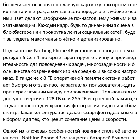
беспечивает невероятно плавную картинку при просмотре
контента и в играх, а сочная цветопередача и глубокий чёр
ный цвет делают изображение по-настоящему живым и за
хватывающим. Каждый кадр, будь то динамичная сцена в
блокбастере или прокрутка ленты социальных сетей, буде
т выглядеть максимально чётко и детализированно.
Под капотом Nothing Phone 4B установлен процессор Sna
pdragon 6 Gen 4, который гарантирует отличную производ
ительность для повседневных задач, многозадачности и б
ольшинства современных игр на средних и высоких настро
йках. В тандеме с 8 ГБ оперативной памяти система работ
ает быстро и отзывчиво, не заставляя пользователя ждать
при переключении между приложениями. Пользователям
доступны версии с 128 ГБ или 256 ГБ встроенной памяти, ч
то даёт простор для хранения фотографий, видео и любим
ых игр. Такая конфигурация делает смартфон идеальным в
ыбором для тех, кто ценит сочетание цены и скорости.
Одной из ключевых особенностей новинки стала её автоно
мность. Nothing Phone 4B оснащается батареей ёмкостью