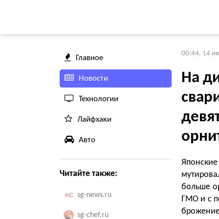
00:44, 14 и
Главное
На д
Новости
свар
Технологии
девя
Лайфхаки
орни
Авто
Японские
Читайте также:
мутирова
больше о
sg-news.ru
ГМО и с п
брожение
sg-chef.ru