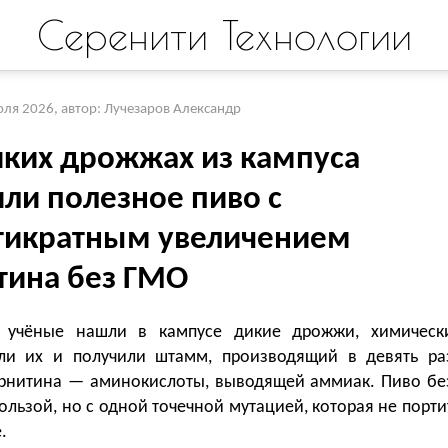
Серенити Технологии
юля 2026
,
автор: Лучезаров Александр
иких дрожжах из кампуса
или полезное пиво с
тикратным увеличением
тина без ГМО
 учёные нашли в кампусе дикие дрожжи, химическ
ли их и получили штамм, производящий в девять ра
рнитина — аминокислоты, выводящей аммиак. Пиво бе
ользой, но с одной точечной мутацией, которая не порти
.