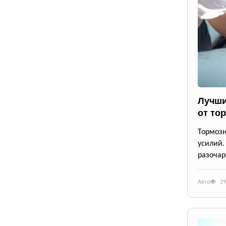
Лучши
от то
Тормозн
усилий.
разочар
Авто
29