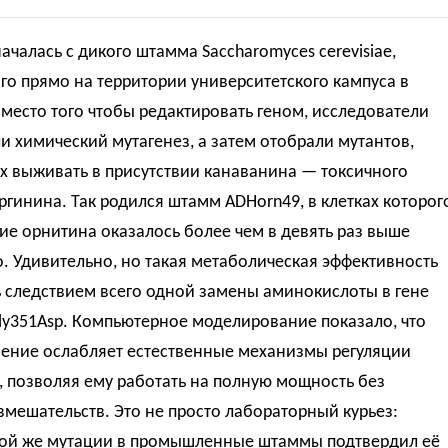
ачалась с дикого штамма Saccharomyces cerevisiae,
о прямо на территории университетского кампуса в
место того чтобы редактировать геном, исследователи
 химический мутагенез, а затем отобрали мутантов,
х выживать в присутствии канаванина — токсичного
ргинина. Так родился штамм ADHorn49, в клетках которог
е орнитина оказалось более чем в девять раз выше
. Удивительно, но такая метаболическая эффективность
 следствием всего одной замены аминокислоты в гене
ly351Asp. Компьютерное моделирование показало, что
нение ослабляет естественные механизмы регуляции
 позволяя ему работать на полную мощность без
мешательств. Это не просто лабораторный курьез:
той же мутации в промышленные штаммы подтвердил её