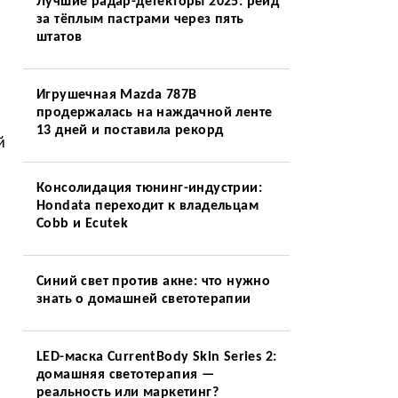
Лучшие радар-детекторы 2025: рейд
за тёплым пастрами через пять
штатов
Игрушечная Mazda 787B
продержалась на наждачной ленте
13 дней и поставила рекорд
й
Консолидация тюнинг-индустрии:
Hondata переходит к владельцам
Cobb и Ecutek
Синий свет против акне: что нужно
знать о домашней светотерапии
LED-маска CurrentBody Skin Series 2:
домашняя светотерапия —
реальность или маркетинг?