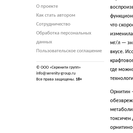
О проекте
воспроизв
Как стать автором
функцион
Сотрудничество
что скоро
Обработка персональных
изменилас
данных
мг/л — зн
Пользовательское соглашение
вкусе. Ис
крафтовог
© ООО «Серенити групп»
где можн
info@serenity-group.ru
технологи
Все права защищены.
18+
Орнитин 
обезвреж
метаболи
токсичен 
орнитинов