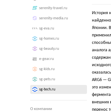
serenity-travel.ru
История н
serenity-media.ru
найденног
Японии. В
sg-eva.ru
применили
sg-homes.ru
способны
sg-beauty.ru
аналога а
содержани
e-gear.ru
исходного
sg-kids.ru
оказалась
sg-pets.ru
ARG6 — G
это изме
sg-tech.ru
фермента,
внешних в
О компании
перенос 