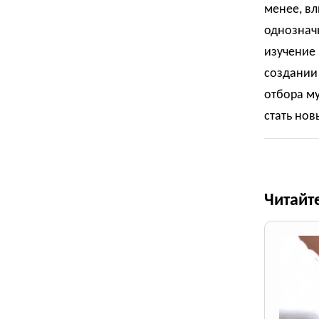
менее, вл
однозначн
изучение 
создании 
отбора м
стать нов
Читайт