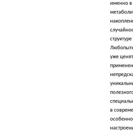
именно в
метаболич
накоплени
случайнос
структуре
Любопытн
уже ценя
применен
непредска
уникальн
полезног
специальн
в соврем
особенно 
настроены