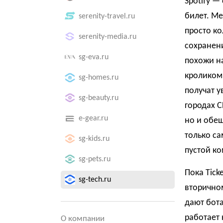
Spotify —
билет. М
serenity-travel.ru
просто ко
serenity-media.ru
сохранени
sg-eva.ru
похожи на
кроликом 
sg-homes.ru
получат у
sg-beauty.ru
городах С
e-gear.ru
но и обещ
только са
sg-kids.ru
пустой ко
sg-pets.ru
Пока Tick
sg-tech.ru
вторично
дают бота
работает 
О компании