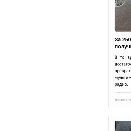
За 25
получ
В то в
достато
превр
мульти
радио.
Технологии