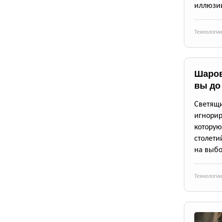
иллюзии
Технологии
Шаров
вы до
Светящи
игнори
котору
столети
на выб
Технологии