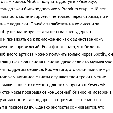
овым ходом. Чтобы получить доступ к «Резерву»,
ель должен быть подписчиком Premium старше 18 лет.
ояльность монетизируется не только через стримы, но и
тные подписки. Причём заработать на комиссии за
otify не планирует — для него важнее удержать
 и привязать её к приложению как к единственному
лучения привилегий. Если фанат знает, что билет на
юбимого артиста можно получить только через Spotify, о
вращаться сюда снова и снова, даже если его музыка уже
ит на другом сервисе. Кроме того, это отличный стимул
тов: чем активнее фанаты слушают твои треки именно
м выше шанс, что именно для них запустится Reserved-
к стримеры превращают концертный бизнес из лотереи в
 лояльности, где подарок за стриминг — не мерч, а
т в первом ряду. Однако эксперты сомневаются, что