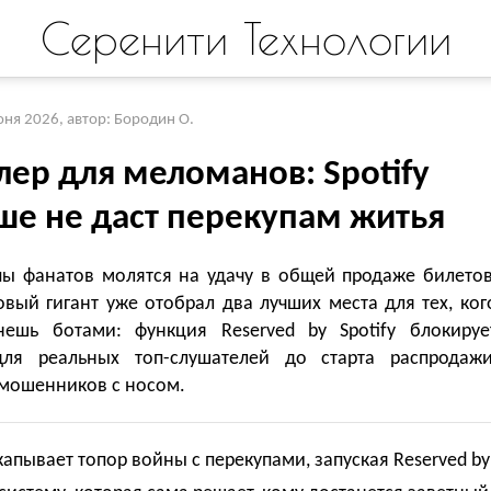
Серенити Технологии
юня 2026
,
автор: Бородин О.
лер для меломанов: Spotify
ше не даст перекупам житья
пы фанатов молятся на удачу в общей продаже билетов
вый гигант уже отобрал два лучших места для тех, ког
ешь ботами: функция Reserved by Spotify блокируе
ля реальных топ-слушателей до старта распродажи
 мошенников с носом.
акапывает топор войны с перекупами, запуская Reserved by