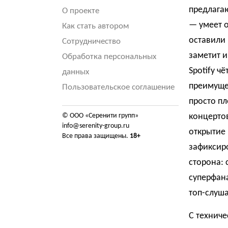
предлагаю
О проекте
— умеет о
Как стать автором
оставили 
Сотрудничество
заметит и
Обработка персональных
Spotify ч
данных
преимущес
Пользовательское соглашение
просто пл
© ООО «Серенити групп»
концертов
info@serenity-group.ru
открытие 
Все права защищены.
18+
зафиксиро
сторона: 
суперфана
топ-слуша
С техниче