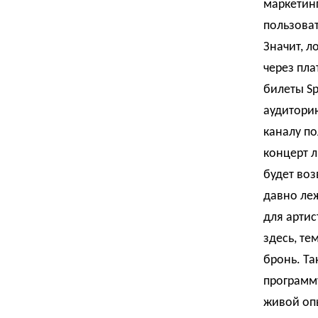
маркетинг
пользоват
Значит, л
через пла
билеты Sp
аудиторию
каналу по
концерт л
будет воз
давно леж
для артис
здесь, те
бронь. Та
программу
живой опы