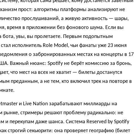
 систему, которая сама решает, кому достанется заветный
еханизм прост: алгоритмы платформы анализируют не
личество прослушиваний, а живую активность — шары,
я, время в приложении без фонового шума. Если вы
 бота, увы, вы пролетаете. Первым подопытным
стал исполнитель Role Model, чьи фанаты уже 23 июня
ведомления о забронированных местах на концерты в 17
ША. Важный нюанс: Spotify не берёт комиссию за бронь,
ает, что мест на всех не хватит — билеты достанутся
мым преданным, а не тем, кто включил трек на повторе в
мнате.
etmaster и Live Nation зарабатывают миллиарды на
м рынке, стримеры решают проблему радикально: не
м и перекупам даже шанса. Система Reserved by Spotify
как строгий секьюрити: она проверяет географию (билет