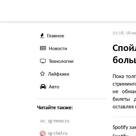
21:18, 18 и
Главное
Спой
Новости
боль
Технологии
Лайфхаки
Пока тол
стриминго
Авто
не обман
билеты д
оставляя
Читайте также:
sg-news.ru
Spotify з
sg-chef.ru