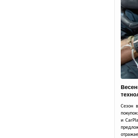
Весен
техно
Сезон 
покупок
и CarPl
предлож
отражае