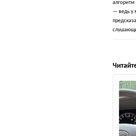
алгоритм
— ведь у
предсказа
слушающи
Читайт