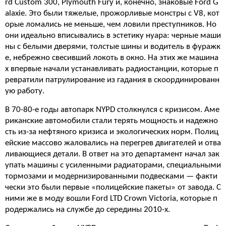
rd Custom 300, Plymouth Fury и, конечно, знаковые Ford G
alaxie. Это были тяжелые, прожорливые монстры с V8, кот
орые ломались не меньше, чем ловили преступников. Но
они идеально вписывались в эстетику нуара: черные маши
ны с белыми дверями, толстые шины и водитель в фуражк
е, небрежно свесивший локоть в окно. На этих же машина
х впервые начали устанавливать радиостанции, которые п
ревратили патрулирование из гадания в скоординированн
ую работу.
В 70-80-е годы автопарк NYPD столкнулся с кризисом. Аме
риканские автомобили стали терять мощность и надежно
сть из-за нефтяного кризиса и экологических норм. Полиц
ейские массово жаловались на перегрев двигателей и отва
ливающиеся детали. В ответ на это департамент начал зак
упать машины с усиленными радиаторами, специальными
тормозами и модернизированными подвесками — факти
чески это были первые «полицейские пакеты» от завода. С
ними же в моду вошли Ford LTD Crown Victoria, которые п
родержались на службе до середины 2010-х.