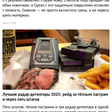
n's реально оживляет старую кожу, Chemical Guys прощает ош
ибки новичкам, а Gyeon с его защитным покрытием оставляе
т липкость. Главное — не просто вычистить грязь, а не пересу
шить материал.
Авто
5 416
Лучшие радар-детекторы 2025: рейд за тёплым пастрам
и через пять штатов
Пять штатов, тёплое пастрами и три радар-детектора в одной