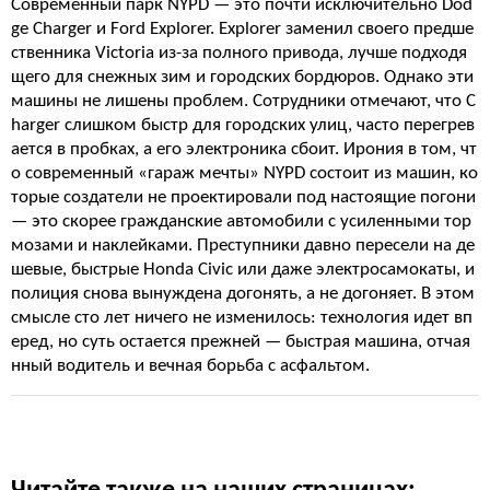
Современный парк NYPD — это почти исключительно Dod
ge Charger и Ford Explorer. Explorer заменил своего предше
ственника Victoria из-за полного привода, лучше подходя
щего для снежных зим и городских бордюров. Однако эти
машины не лишены проблем. Сотрудники отмечают, что C
harger слишком быстр для городских улиц, часто перегрев
ается в пробках, а его электроника сбоит. Ирония в том, чт
о современный «гараж мечты» NYPD состоит из машин, ко
торые создатели не проектировали под настоящие погони
— это скорее гражданские автомобили с усиленными тор
мозами и наклейками. Преступники давно пересели на де
шевые, быстрые Honda Civic или даже электросамокаты, и
полиция снова вынуждена догонять, а не догоняет. В этом
смысле сто лет ничего не изменилось: технология идет вп
еред, но суть остается прежней — быстрая машина, отчая
нный водитель и вечная борьба с асфальтом.