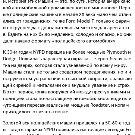
й. История этих машин — это, по сути, история американс
кой автомобильной промышленности в миниатюре. Перв
ые полицейские машины в начале XX века мало чем отлич
ались от гражданских: те же Ford Model T, только с фарам
и покрупнее да с дополнительным местом для арестанто
в. Ездить на них было медленно, холодно и опасно, но они
дали начало формату «полицейского автомобиля».
К 30-м годам NYPD перешла на более мощные Plymouth и
Dodge. Появилась характерная окраска — черно-белая кле
тка на дверях, которая стала узнаваемой по всему миру.
Машины стали не только средством передвижения, но и и
нструментом устрашения: на высокой скорости, с завываю
щей сиреной и мигалками они внушали уважение и страх.
В этот период гонка вооружений между преступниками и
полицией стала по-настоящему автомобильной: водители
-угонщики пересаживались на мощные Roadster, и копам
приходилось отвечать тем же.
Золотой век полицейских машин пришелся на 50-60-е год
ы. Тогда в гаражах NYPD появились настоящие легенды: Fo