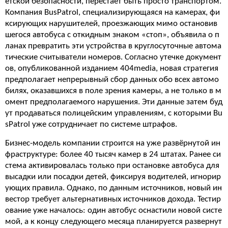
етской безопасности, перестаёт быть просто транспортом.
Компания BusPatrol, специализирующаяся на камерах, фи
ксирующих нарушителей, проезжающих мимо остановив
шегося автобуса с откидным знаком «стоп», объявила о п
ланах превратить эти устройства в круглосуточные автома
тические считыватели номеров. Согласно утечке документ
ов, опубликованной изданием 404media, новая стратегия
предполагает непрерывный сбор данных обо всех автомо
билях, оказавшихся в поле зрения камеры, а не только в м
омент предполагаемого нарушения. Эти данные затем буд
ут продаваться полицейским управлениям, с которыми Bu
sPatrol уже сотрудничает по системе штрафов.
Бизнес-модель компании строится на уже развёрнутой ин
фраструктуре: более 40 тысяч камер в 24 штатах. Ранее си
стема активировалась только при остановке автобуса для
высадки или посадки детей, фиксируя водителей, игнорир
ующих правила. Однако, по данным источников, новый ин
вестор требует альтернативных источников дохода. Тестир
ование уже началось: один автобус оснастили новой систе
мой, а к концу следующего месяца планируется развернут