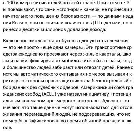
ь 100 камер-считывателей по всей стране. При этом отчёт
ы показывают, что сами «стоп-арм» камеры не принесли з
начительного повышения безопасности — по данным изда
ния Reason, они не снизили количество ДТП с детьми, но п
ринесли десятки миллионов долларов дохода.
Включение школьных автобусов в единую сеть слежения
— это не просто «ещё одна камера». Эти транспортные ср
едства ежедневно проезжают через жилые кварталы, шко
лы и парки, фиксируя автомобили жителей в те часы, когд
а большинство людей забирают или отвозят детей. Ранее с
истемы автоматического считывания номеров вызывали к
ритику со стороны правозащитников за бесконтрольный с
бор данных без судебных ордеров. Американский союз гра
жданских свобод (ACLU) уже назвал инициативу «потенци
альным кошмаром чрезмерного контроля». Адвокаты от
мечают, что такие данные могут использоваться для отсле
живания перемещений людей, не подозревающих, что их
номер был зафиксирован во время обычной поездки к шк
оле.