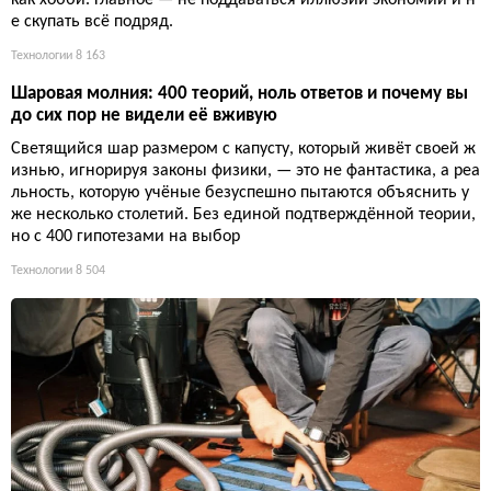
как хобби. Главное — не поддаваться иллюзии экономии и н
е скупать всё подряд.
Технологии
8 163
Шаровая молния: 400 теорий, ноль ответов и почему вы
до сих пор не видели её вживую
Светящийся шар размером с капусту, который живёт своей ж
изнью, игнорируя законы физики, — это не фантастика, а реа
льность, которую учёные безуспешно пытаются объяснить у
же несколько столетий. Без единой подтверждённой теории,
но с 400 гипотезами на выбор
Технологии
8 504